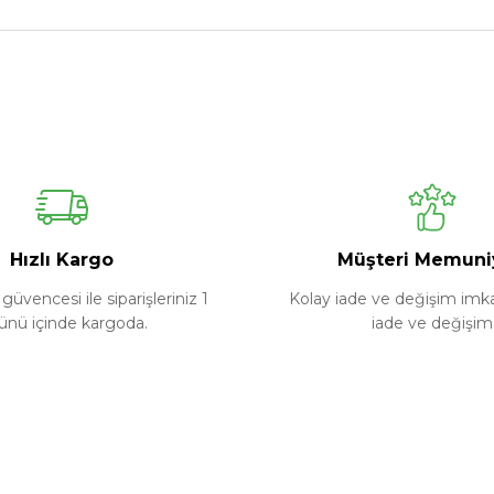
Ürün hakkında henüz soru sorulmamış.
Bu ürüne ilk yorumu siz yapın!
Yorum Yaz
Soru Sor
Hızlı Kargo
Müşteri Memuni
güvencesi ile siparişleriniz 1
Kolay iade ve değişim imkan
ünü içinde kargoda.
iade ve değişim