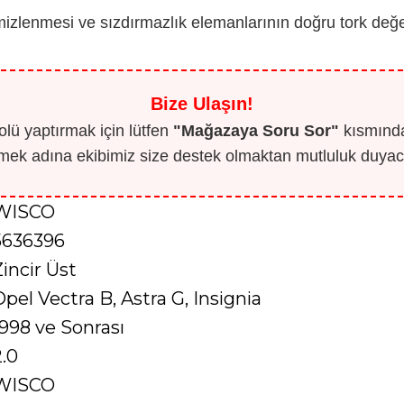
zlenmesi ve sızdırmazlık elemanlarının doğru tork değer
Bize Ulaşın!
lü yaptırmak için lütfen
"Mağazaya Soru Sor"
kısmından
mek adına ekibimiz size destek olmaktan mutluluk duyaca
WISCO
5636396
Zincir Üst
Opel Vectra B, Astra G, Insignia
1998 ve Sonrası
2.0
WISCO