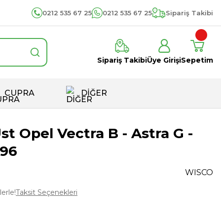
0212 535 67 25
0212 535 67 25
Sipariş Takibi
Sipariş Takibi
Üye Girişi
Sepetim
CUPRA
DİĞER
st Opel Vectra B - Astra G -
396
WISCO
erle!
Taksit Seçenekleri