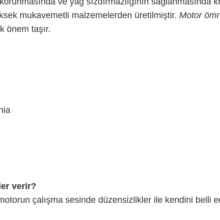
runmasında ve yağ sızdırmazlığının sağlanmasında krit
üksek mukavemetli malzemelerden üretilmiştir.
Motor öm
k önem taşır.
nia
ler verir?
otorun çalışma sesinde düzensizlikler ile kendini belli e