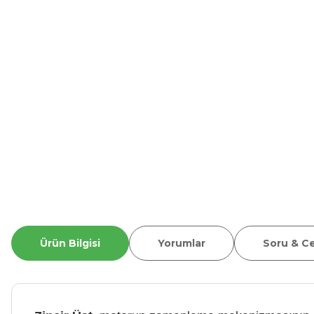
Ürün Bilgisi
Yorumlar
Soru & C