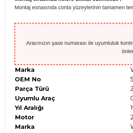
Montaj esnasında conta yüzeylerinin tamamen temi
Aracınızın şase numarası ile uyumluluk kontro
önle
Marka
OEM No
Parça Türü
Uyumlu Araç
Yıl Aralığı
Motor
Marka