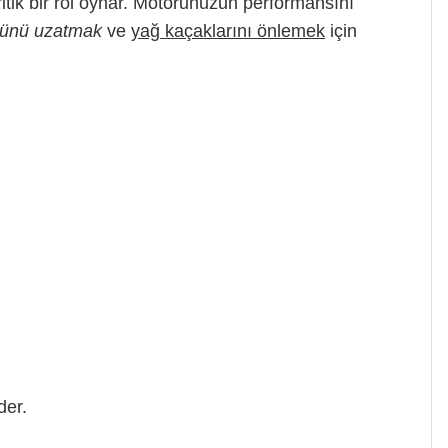
ik bir rol oynar. Motorunuzun performansını
rünü uzatmak
ve
yağ kaçaklarını önlemek
için
der.