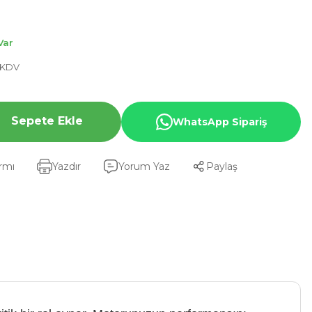
Var
+ KDV
Sepete Ekle
WhatsApp Sipariş
armı
Yazdır
Yorum Yaz
Paylaş