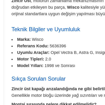
Zincir Üst
, motorun zamanlama mekanizmasının ko
doğrudan etkileyen bu parça,
Wisco
kalitesiyle y
orijinal standartlara uygun değişim yapılması büyü
Teknik Bilgiler ve Uyumluluk
Marka:
Wisco
Referans Kodu:
5636396
Uyumlu Araçlar:
Opel Vectra B, Astra G, Insig
Motor Tipleri:
2.0
Model Yılları:
1998 ve Sonrası
Sıkça Sorulan Sorular
Zincir üst kapağı arızalandığında ne gibi belirti
Genellikle motor bloğu üzerinde
yağ sızıntıları
ve m
Montaj sırasında nelere dikkat edilmelidir?