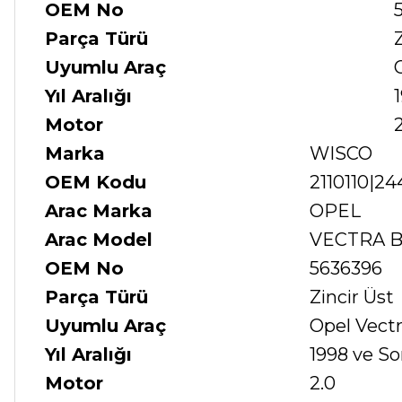
OEM No
Parça Türü
Uyumlu Araç
Yıl Aralığı
Motor
Marka
WISCO
OEM Kodu
2110110|2
Arac Marka
OPEL
Arac Model
VECTRA B 
OEM No
5636396
Parça Türü
Zincir Üst
Uyumlu Araç
Opel Vectra
Yıl Aralığı
1998 ve So
Motor
2.0