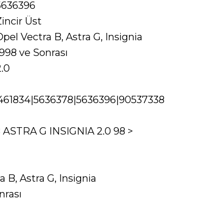
5636396
Zincir Üst
Opel Vectra B, Astra G, Insignia
1998 ve Sonrası
2.0
4461834|5636378|5636396|90537338
ASTRA G INSIGNIA 2.0 98 >
 B, Astra G, Insignia
nrası