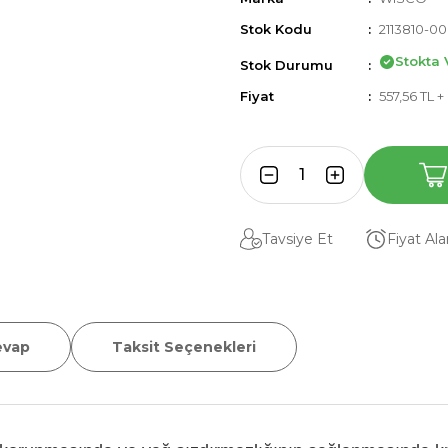
Stok Kodu
2113810-00
Stokta 
Stok Durumu
Fiyat
557,56 TL 
Tavsiye Et
Fiyat Al
evap
Taksit Seçenekleri