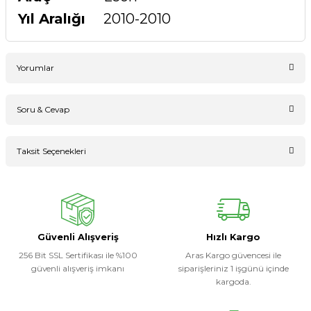
Yıl Aralığı
2010-2010
Yorumlar
Soru & Cevap
Bu ürüne ilk yorumu siz yapın!
Taksit Seçenekleri
Ürün hakkında henüz soru sorulmamış.
Yorum Yaz
Soru Sor
Güvenli Alışveriş
Hızlı Kargo
256 Bit SSL Sertifikası ile %100
Aras Kargo güvencesi ile
güvenli alışveriş imkanı
siparişleriniz 1 işgünü içinde
kargoda.