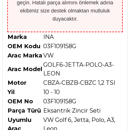
geçin. Hatalı parça alımını önlemek adına
ekibimiz size destek olmaktan mutluluk
duyacaktır.
Marka
INA
OEM Kodu
03F109158G
Arac Marka
VW
GOLF6-JETTA-POLO-A3-
Arac Model
LEON
Motor
CBZA-CBZB-CBZC 1,2 TSI
Yil
10 - 10
OEM No
03F109158G
Parça Türü
Eksantrik Zincir Seti
Uyumlu
VW Golf 6, Jetta, Polo, A3,
Araç
Leon