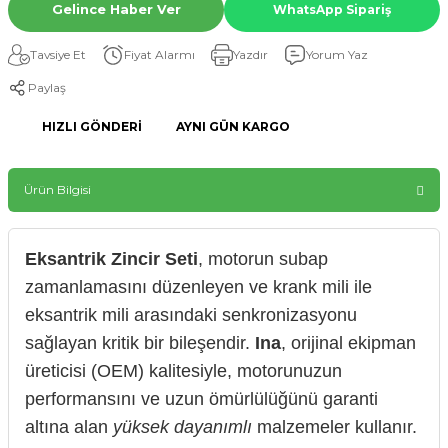
Gelince Haber Ver
WhatsApp Sipariş
Tavsiye Et
Fiyat Alarmı
Yazdır
Yorum Yaz
Paylaş
HIZLI GÖNDERI
AYNI GÜN KARGO
Ürün Bilgisi
Eksantrik Zincir Seti
, motorun subap
zamanlamasını düzenleyen ve krank mili ile
eksantrik mili arasındaki senkronizasyonu
sağlayan kritik bir bileşendir.
Ina
, orijinal ekipman
üreticisi (OEM) kalitesiyle, motorunuzun
performansını ve uzun ömürlülüğünü garanti
altına alan
yüksek dayanımlı
malzemeler kullanır.