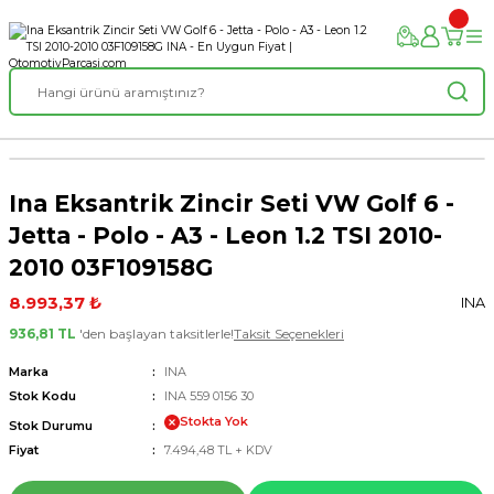
Ina Eksantrik Zincir Seti VW Golf 6 -
Jetta - Polo - A3 - Leon 1.2 TSI 2010-
2010 03F109158G
8.993,37 ₺
INA
936,81 TL
'den başlayan taksitlerle!
Taksit Seçenekleri
Marka
INA
Stok Kodu
INA 559 0156 30
Stokta Yok
Stok Durumu
Fiyat
7.494,48 TL + KDV