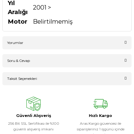
Yıl
2001 >
Aralığı
Motor
Belirtilmemiş
Yorumlar
Soru & Cevap
Bu ürüne ilk yorumu siz yapın!
Taksit Seçenekleri
Ürün hakkında henüz soru sorulmamış.
Yorum Yaz
Soru Sor
Güvenli Alışveriş
Hızlı Kargo
256 Bit SSL Sertifikası ile %100
Aras Kargo güvencesi ile
güvenli alışveriş imkanı
siparişleriniz 1 işgünü içinde