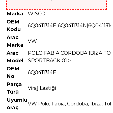
Marka
WISCO
OEM
6Q0411314E|6Q0411314N|6Q041131
Kodu
Arac
VW
Marka
Arac
POLO FABIA CORDOBA IBIZA TOL
Model
SPORTBACK 01 >
OEM
6Q0411314E
No
Parça
Viraj Lastiği
Türü
Uyumlu
VW Polo, Fabia, Cordoba, Ibiza, Tol
Araç