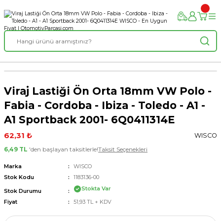
Viraj Lastiği Ön Orta 18mm VW Polo -
Fabia - Cordoba - Ibiza - Toledo - A1 -
A1 Sportback 2001- 6Q0411314E
62,31 ₺
WISCO
6,49 TL
'den başlayan taksitlerle!
Taksit Seçenekleri
Marka
WISCO
Stok Kodu
1183136-00
Stokta Var
Stok Durumu
Fiyat
51,93 TL + KDV