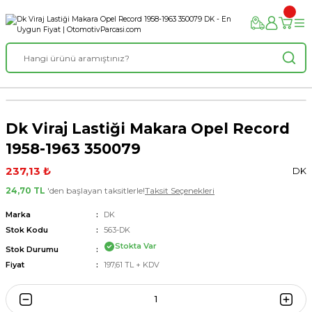
Dk Viraj Lastiği Makara Opel Record
1958-1963 350079
237,13 ₺
DK
24,70 TL
'den başlayan taksitlerle!
Taksit Seçenekleri
Marka
DK
Stok Kodu
563-DK
Stokta Var
Stok Durumu
Fiyat
197,61 TL + KDV