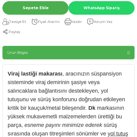
Sepete Ekle
WhatsApp Sipariş
Tavsiye Et
Fiyat Alarmı
Yazdır
Yorum Yaz
Paylaş
Ürün Bilgisi
Viraj lastiği makarası
, aracınızın süspansiyon
sisteminde viraj demirinin şasiye veya
salıncaklara bağlantısını destekleyen, yol
tutuşunu ve sürüş konforunu doğrudan etkileyen
kritik bir kauçuk/metal bileşendir.
Dk
markasının
yüksek mukavemetli malzemelerden ürettiği bu
parça,
esneme payını minimize ederek
sürüş
sırasında oluşan titreşimleri sönümler ve
yol tutuş