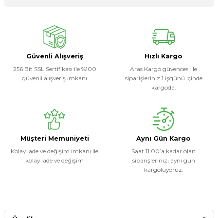
Ürün hakkında henüz soru sorulmamış.
Yorum Yaz
Soru Sor
Güvenli Alışveriş
Hızlı Kargo
256 Bit SSL Sertifikası ile %100
Aras Kargo güvencesi ile
güvenli alışveriş imkanı
siparişleriniz 1 işgünü içinde
kargoda.
Müşteri Memuniyeti
Aynı Gün Kargo
Kolay iade ve değişim imkanı ile
Saat 11:00’a kadar olan
kolay iade ve değişim
siparişlerinizi aynı gün
kargoluyoruz.