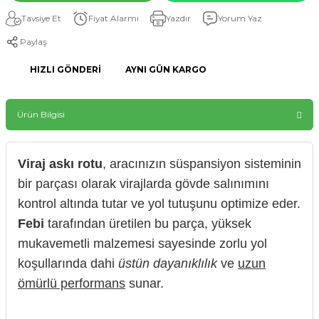
Tavsiye Et
Fiyat Alarmı
Yazdır
Yorum Yaz
Paylaş
HIZLI GÖNDERI
AYNI GÜN KARGO
Ürün Bilgisi
Viraj askı rotu
, aracınızın süspansiyon sisteminin
bir parçası olarak virajlarda gövde salınımını
kontrol altında tutar ve yol tutuşunu optimize eder.
Febi
tarafından üretilen bu parça, yüksek
mukavemetli malzemesi sayesinde zorlu yol
koşullarında dahi
üstün dayanıklılık
ve
uzun
ömürlü performans
sunar.