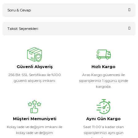
Soru & Cevap
Bu ürüne ilk yorumu siz yapın!
Taksit Seçenekleri
Ürün hakkında henüz soru sorulmamış.
Yorum Yaz
Soru Sor
Güvenli Alışveriş
Hızlı Kargo
256 Bit SSL Sertifikası ile %100
Aras Kargo güvencesi ile
güvenli alışveriş imkanı
siparişleriniz 1 işgünü içinde
kargoda.
Müşteri Memuniyeti
Aynı Gün Kargo
Kolay iade ve değişim imkanı ile
Saat 11:00’a kadar olan
kolay iade ve değişim
siparişlerinizi aynı gün