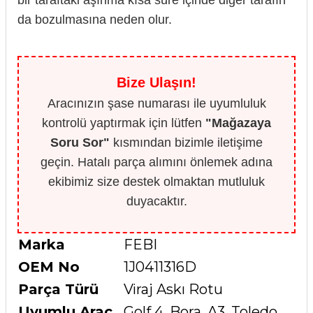
da bozulmasına neden olur.
Bize Ulaşın!
Aracınızın şase numarası ile uyumluluk
kontrolü yaptırmak için lütfen
"Mağazaya
Soru Sor"
kısmından bizimle iletişime
geçin. Hatalı parça alımını önlemek adına
ekibimiz size destek olmaktan mutluluk
duyacaktır.
Marka
FEBI
OEM No
1J0411316D
Parça Türü
Viraj Askı Rotu
Uyumlu Araç
Golf 4, Bora, A3, Toledo