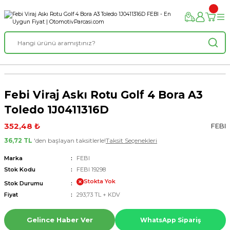
Febi Viraj Askı Rotu Golf 4 Bora A3
Toledo 1J0411316D
352,48 ₺
FEBI
36,72 TL
'den başlayan taksitlerle!
Taksit Seçenekleri
Marka
FEBI
Stok Kodu
FEBI 19298
Stokta Yok
Stok Durumu
Fiyat
293,73 TL + KDV
Gelince Haber Ver
WhatsApp Sipariş