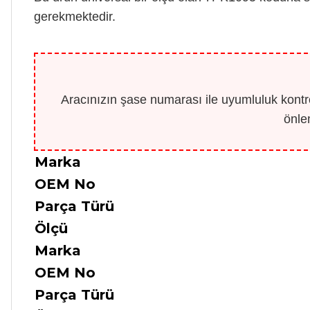
gerekmektedir.
Aracınızın şase numarası ile uyumluluk kontro
önle
Marka
OEM No
Parça Türü
Ölçü
Marka
OEM No
Parça Türü