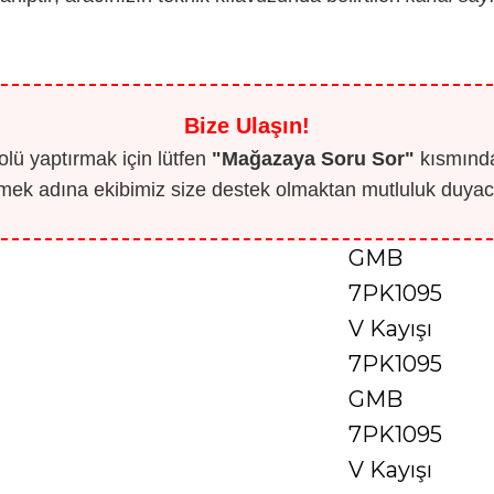
Bize Ulaşın!
lü yaptırmak için lütfen
"Mağazaya Soru Sor"
kısmından
mek adına ekibimiz size destek olmaktan mutluluk duyaca
GMB
7PK1095
V Kayışı
7PK1095
GMB
7PK1095
V Kayışı