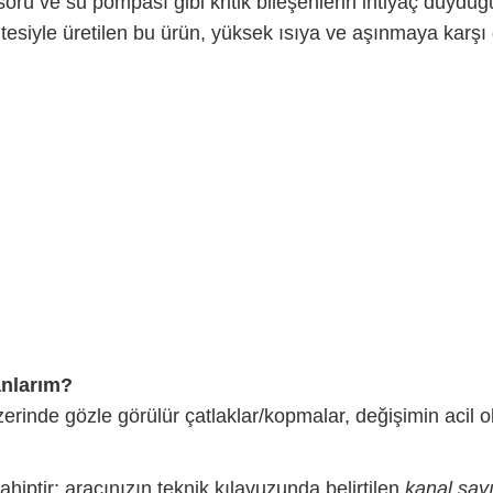
örü ve su pompası gibi kritik bileşenlerin ihtiyaç duyduğ
itesiyle üretilen bu ürün, yüksek ısıya ve aşınmaya karşı
anlarım?
erinde gözle görülür çatlaklar/kopmalar, değişimin acil o
iptir; aracınızın teknik kılavuzunda belirtilen
kanal say