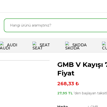
AUDI
SEAT
SKODA
GMB V Kayışı 
Fiyat
268,33 ₺
27,95 TL
'den başlayan taksitl
Marka
GMB