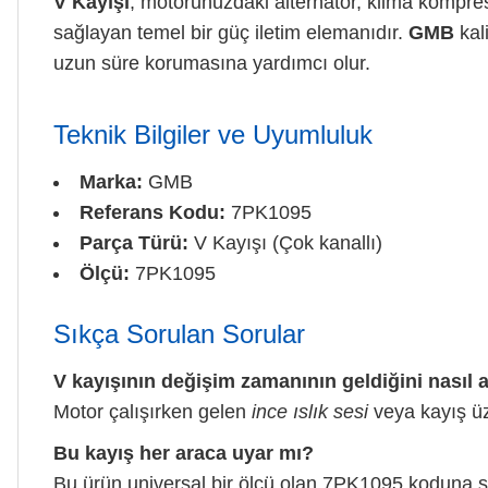
V Kayışı
, motorunuzdaki alternatör, klima kompres
sağlayan temel bir güç iletim elemanıdır.
GMB
kal
uzun süre korumasına yardımcı olur.
Teknik Bilgiler ve Uyumluluk
Marka:
GMB
Referans Kodu:
7PK1095
Parça Türü:
V Kayışı (Çok kanallı)
Ölçü:
7PK1095
Sıkça Sorulan Sorular
V kayışının değişim zamanının geldiğini nasıl 
Motor çalışırken gelen
ince ıslık sesi
veya kayış üz
Bu kayış her araca uyar mı?
Bu ürün universal bir ölçü olan 7PK1095 koduna sah