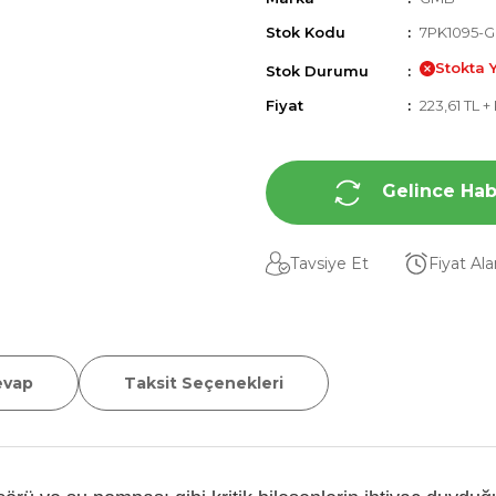
Stok Kodu
7PK1095-
Stokta 
Stok Durumu
Fiyat
223,61 TL 
Gelince Hab
Tavsiye Et
Fiyat Al
evap
Taksit Seçenekleri