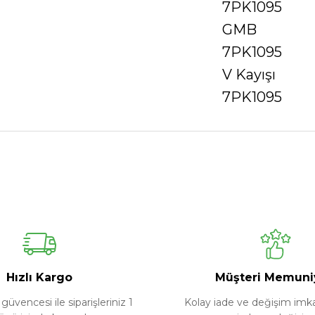
7PK1095
GMB
7PK1095
V Kayışı
7PK1095
Ürün hakkında henüz soru sorulmamış.
Bu ürüne ilk yorumu siz yapın!
Yorum Yaz
Soru Sor
Hızlı Kargo
Müşteri Memuni
güvencesi ile siparişleriniz 1
Kolay iade ve değişim imkan