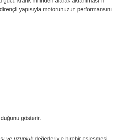
u gücü krank milinden alarak aktarılmasını
 dirençli yapısıyla motorunuzun performansını
lduğunu gösterir.
ısı ve uzunluk
değerleriyle birebir eşleşmesi