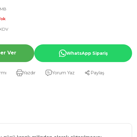
GMB
Yok
+ KDV
er Ver
WhatsApp Sipariş
armı
Yazdır
Yorum Yaz
Paylaş