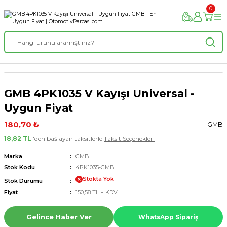
0
GMB 4PK1035 V Kayışı Universal -
Uygun Fiyat
180,70 ₺
GMB
18,82 TL
'den başlayan taksitlerle!
Taksit Seçenekleri
Marka
GMB
Stok Kodu
4PK1035-GMB
Stokta Yok
Stok Durumu
Fiyat
150,58 TL + KDV
Gelince Haber Ver
WhatsApp Sipariş