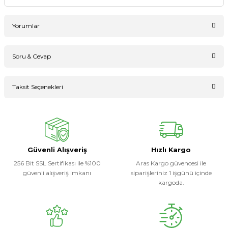
Yorumlar
Soru & Cevap
Bu ürüne ilk yorumu siz yapın!
Taksit Seçenekleri
Ürün hakkında henüz soru sorulmamış.
Yorum Yaz
Soru Sor
Güvenli Alışveriş
Hızlı Kargo
256 Bit SSL Sertifikası ile %100
Aras Kargo güvencesi ile
güvenli alışveriş imkanı
siparişleriniz 1 işgünü içinde
kargoda.