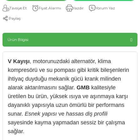
Tavsiye Et
Fiyat Alarmı
Yazdır
Yorum Yaz
Paylaş
Ürün Bilgisi
V Kayışı
, motorunuzdaki alternatör, klima
kompresörü ve su pompası gibi kritik bileşenlerin
ihtiyaç duyduğu mekanik gücü krank milinden
alarak aktarılmasını sağlar.
GMB
kalitesiyle
üretilen bu ürün, yüksek ısıya ve aşınmaya karşı
dayanıklı yapısıyla uzun ömürlü bir performans
sunar.
Esnek yapısı
ve
hassas diş profili
sayesinde kayma yapmadan sessiz bir çalışma
sağlar.