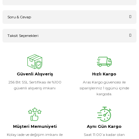
Soru & Cevap
Bu ürüne ilk yorumu siz yapın!
Taksit Seçenekleri
Ürün hakkında henüz soru sorulmamış.
Yorum Yaz
Soru Sor
Güvenli Alışveriş
Hızlı Kargo
256 Bit SSL Sertifikası ile %100
Aras Kargo güvencesi ile
güvenli alışveriş imkanı
siparişleriniz 1 işgünü içinde
kargoda.
Müşteri Memuniyeti
Aynı Gün Kargo
Kolay iade ve değişim imkanı ile
Saat 11:00’a kadar olan