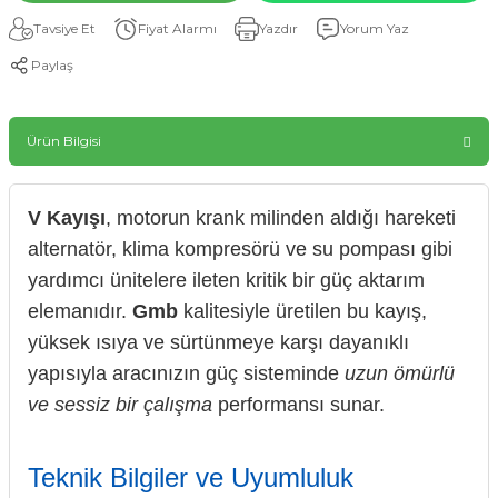
Tavsiye Et
Fiyat Alarmı
Yazdır
Yorum Yaz
Paylaş
Ürün Bilgisi
V Kayışı
, motorun krank milinden aldığı hareketi
alternatör, klima kompresörü ve su pompası gibi
yardımcı ünitelere ileten kritik bir güç aktarım
elemanıdır.
Gmb
kalitesiyle üretilen bu kayış,
yüksek ısıya ve sürtünmeye karşı dayanıklı
yapısıyla aracınızın güç sisteminde
uzun ömürlü
ve sessiz bir çalışma
performansı sunar.
Teknik Bilgiler ve Uyumluluk