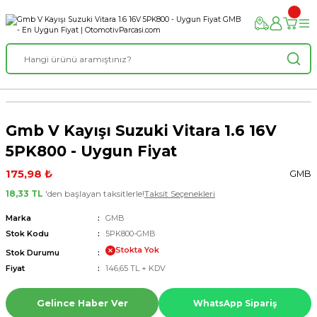
Gmb V Kayışı Suzuki Vitara 1.6 16V
5PK800 - Uygun Fiyat
175,98 ₺
GMB
18,33 TL
'den başlayan taksitlerle!
Taksit Seçenekleri
Marka
GMB
Stok Kodu
5PK800-GMB
Stokta Yok
Stok Durumu
Fiyat
146,65 TL + KDV
Gelince Haber Ver
WhatsApp Sipariş