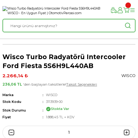
Wisco Turbo Radyatörü Intercooler
Ford Fiesta 5S6H9L440AB
2.266,14 ₺
WISCO
236,06 TL
'den başlayan taksitlerle!
Taksit Seçenekleri
Marka
WISCO
Stok Kodu
3113939-00
Stokta Var
Stok Durumu
Fiyat
1.888,45 TL + KDV