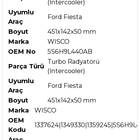
(Intercooler)
Uyumlu
Ford Fiesta
Araç
Boyut
451x142x50 mm
Marka
WISCO
OEM No
5S6H9L440AB
Turbo Radyatörü
Parça Türü
(Intercooler)
Uyumlu
Ford Fiesta
Araç
Boyut
451x142x50 mm
Marka
WISCO
OEM
1337624|1349330|1359245|5S6H
Kodu
Arac