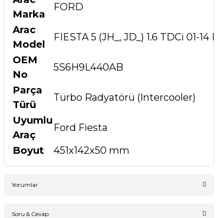
FORD
Marka
Arac
FIESTA 5 (JH_, JD_) 1.6 TDCi 01-14
Model
OEM
5S6H9L440AB
No
Parça
Turbo Radyatörü (Intercooler)
Türü
Uyumlu
Ford Fiesta
Araç
Boyut
451x142x50 mm
Yorumlar
Soru & Cevap