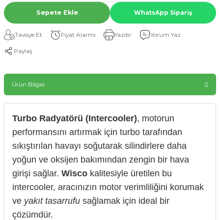
Sepete Ekle
WhatsApp Sipariş
Tavsiye Et
Fiyat Alarmı
Yazdır
Yorum Yaz
Paylaş
Ürün Bilgisi
Turbo Radyatörü (Intercooler)
, motorun
performansını artırmak için turbo tarafından
sıkıştırılan havayı soğutarak silindirlere daha
yoğun ve oksijen bakımından zengin bir hava
girişi sağlar.
Wisco
kalitesiyle üretilen bu
intercooler, aracınızın motor verimliliğini korumak
ve
yakıt tasarrufu
sağlamak için ideal bir
çözümdür.