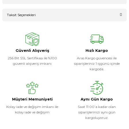
Bu ürüne ilk yorumu siz yapın!
Taksit Seçenekleri
Ürün hakkında henüz soru sorulmamış.
Yorum Yaz
Soru Sor
Güvenli Alışveriş
Hızlı Kargo
256 Bit SSL Sertifikası ile %100
Aras Kargo güvencesi ile
güvenli alışveriş imkanı
siparişleriniz 1 işgünü içinde
kargoda.
Müşteri Memuniyeti
Aynı Gün Kargo
Kolay iade ve değişim imkanı ile
Saat 11:00’a kadar olan
kolay iade ve değişim
siparişlerinizi aynı gün
kargoluyoruz.