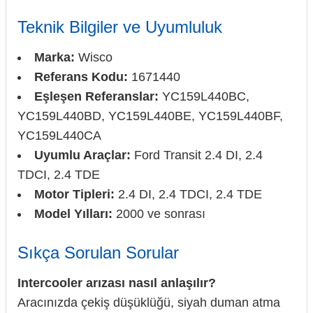
Teknik Bilgiler ve Uyumluluk
Marka:
Wisco
Referans Kodu:
1671440
Eşleşen Referanslar:
YC159L440BC,
YC159L440BD, YC159L440BE, YC159L440BF,
YC159L440CA
Uyumlu Araçlar:
Ford Transit 2.4 DI, 2.4
TDCI, 2.4 TDE
Motor Tipleri:
2.4 DI, 2.4 TDCI, 2.4 TDE
Model Yılları:
2000 ve sonrası
Sıkça Sorulan Sorular
Intercooler arızası nasıl anlaşılır?
Aracınızda çekiş düşüklüğü, siyah duman atma