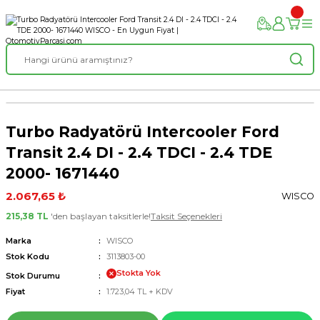
Turbo Radyatörü Intercooler Ford
Transit 2.4 DI - 2.4 TDCI - 2.4 TDE
2000- 1671440
2.067,65 ₺
WISCO
215,38 TL
'den başlayan taksitlerle!
Taksit Seçenekleri
Marka
WISCO
Stok Kodu
3113803-00
Stokta Yok
Stok Durumu
Fiyat
1.723,04 TL + KDV