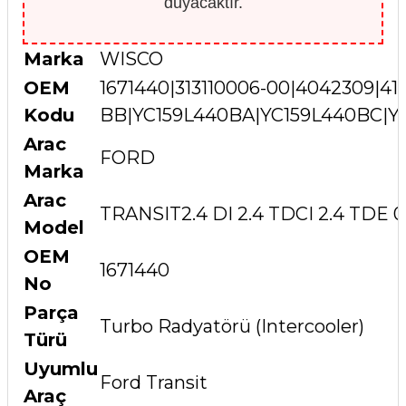
duyacaktır.
Marka
WISCO
OEM
1671440|313110006-00|4042309|41
Kodu
BB|YC159L440BA|YC159L440BC|Y
Arac
FORD
Marka
Arac
TRANSIT2.4 DI 2.4 TDCI 2.4 TDE 0
Model
OEM
1671440
No
Parça
Turbo Radyatörü (Intercooler)
Türü
Uyumlu
Ford Transit
Araç