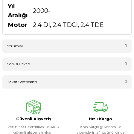
Yıl
2000-
Aralığı
Motor
2.4 DI, 2.4 TDCI, 2.4 TDE
Yorumlar
Soru & Cevap
Bu ürüne ilk yorumu siz yapın!
Taksit Seçenekleri
Ürün hakkında henüz soru sorulmamış.
Yorum Yaz
Soru Sor
Güvenli Alışveriş
Hızlı Kargo
256 Bit SSL Sertifikası ile %100
Aras Kargo güvencesi ile
güvenli alışveriş imkanı
siparişleriniz 1 işgünü içinde