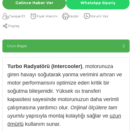
Gelince Haber Ver
WhatsApp Sipariş
Tavsiye Et
Fiyat Alarmı
Yazdır
Yorum Yaz
Paylaş
Ürün Bilgisi
Turbo Radyatörü (Intercooler)
, motorunuza
giren havayı soğutarak yanma verimini artıran ve
motor performansını optimize eden kritik bir
soğutma bileşenidir. Yüksek ısı transferi
kapasitesi sayesinde motorunuzun daha verimli
çalışmasına yardımcı olur.
Orijinal ölçülere tam
uyumlu
yapısıyla montaj kolaylığı sağlar ve
uzun
ömürlü
kullanım sunar.