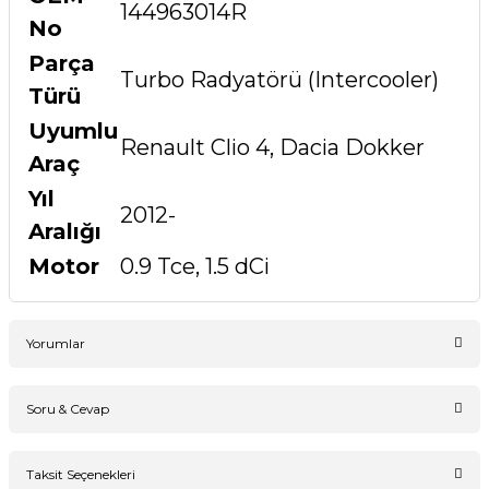
144963014R
No
Parça
Turbo Radyatörü (Intercooler)
Türü
Uyumlu
Renault Clio 4, Dacia Dokker
Araç
Yıl
2012-
Aralığı
Motor
0.9 Tce, 1.5 dCi
Yorumlar
Soru & Cevap
Bu ürüne ilk yorumu siz yapın!
Taksit Seçenekleri