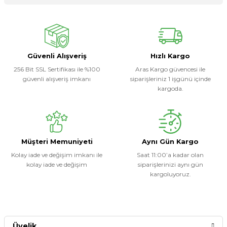
Ürün hakkında henüz soru sorulmamış.
Yorum Yaz
Soru Sor
Güvenli Alışveriş
Hızlı Kargo
256 Bit SSL Sertifikası ile %100
Aras Kargo güvencesi ile
güvenli alışveriş imkanı
siparişleriniz 1 işgünü içinde
kargoda.
Müşteri Memuniyeti
Aynı Gün Kargo
Kolay iade ve değişim imkanı ile
Saat 11:00’a kadar olan
kolay iade ve değişim
siparişlerinizi aynı gün
kargoluyoruz.
Üyelik