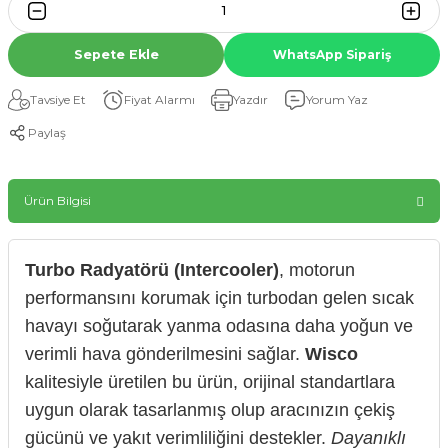
Sepete Ekle
WhatsApp Sipariş
Tavsiye Et
Fiyat Alarmı
Yazdır
Yorum Yaz
Paylaş
Ürün Bilgisi
Turbo Radyatörü (Intercooler)
, motorun
performansını korumak için turbodan gelen sıcak
havayı soğutarak yanma odasına daha yoğun ve
verimli hava gönderilmesini sağlar.
Wisco
kalitesiyle üretilen bu ürün, orijinal standartlara
uygun olarak tasarlanmış olup aracınızın çekiş
gücünü ve yakıt verimliliğini destekler.
Dayanıklı