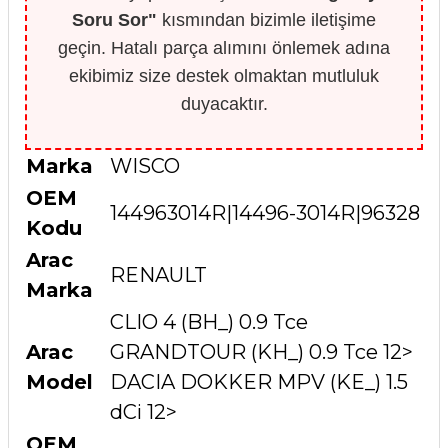
Soru Sor"
kısmından bizimle iletişime
geçin. Hatalı parça alımını önlemek adına
ekibimiz size destek olmaktan mutluluk
duyacaktır.
Marka
WISCO
OEM
144963014R|14496-3014R|96328
Kodu
Arac
RENAULT
Marka
CLIO 4 (BH_) 0.9 Tce
Arac
GRANDTOUR (KH_) 0.9 Tce 12>
Model
DACIA DOKKER MPV (KE_) 1.5
dCi 12>
OEM