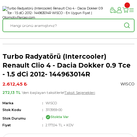
Turbo Radyatörü (Intercooler)
Renault Clio 4 - Dacia Dokker 0.9 Tce
- 1.5 dCi 2012- 144963014R
2.612,45 ₺
WISCO
272,13 TL
'den başlayan taksitlerle!
Taksit Seçenekleri
Marka
WISCO
Stok Kodu
3113959-00
Stokta Var
Stok Durumu
Fiyat
2.177,04 TL + KDV