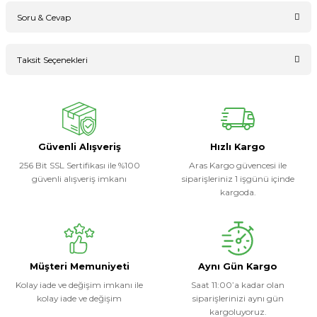
Soru & Cevap
Bu ürüne ilk yorumu siz yapın!
Taksit Seçenekleri
Ürün hakkında henüz soru sorulmamış.
Yorum Yaz
Soru Sor
Güvenli Alışveriş
Hızlı Kargo
256 Bit SSL Sertifikası ile %100
Aras Kargo güvencesi ile
güvenli alışveriş imkanı
siparişleriniz 1 işgünü içinde
kargoda.
Müşteri Memuniyeti
Aynı Gün Kargo
Kolay iade ve değişim imkanı ile
Saat 11:00’a kadar olan
kolay iade ve değişim
siparişlerinizi aynı gün
kargoluyoruz.