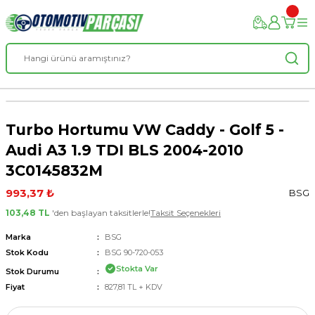
Turbo Hortumu VW Caddy - Golf 5 -
Audi A3 1.9 TDI BLS 2004-2010
3C0145832M
993,37 ₺
BSG
103,48 TL
'den başlayan taksitlerle!
Taksit Seçenekleri
Marka
BSG
Stok Kodu
BSG 90-720-053
Stokta Var
Stok Durumu
Fiyat
827,81 TL + KDV