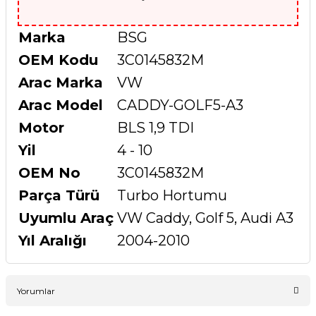
Marka
BSG
OEM Kodu
3C0145832M
Arac Marka
VW
Arac Model
CADDY-GOLF5-A3
Motor
BLS 1,9 TDI
Yil
4 - 10
OEM No
3C0145832M
Parça Türü
Turbo Hortumu
Uyumlu Araç
VW Caddy, Golf 5, Audi A3
Yıl Aralığı
2004-2010
Yorumlar