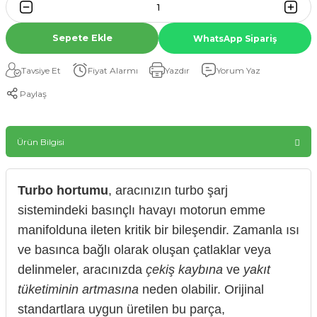
Sepete Ekle
WhatsApp Sipariş
Tavsiye Et
Fiyat Alarmı
Yazdır
Yorum Yaz
Paylaş
Ürün Bilgisi
Turbo hortumu
, aracınızın turbo şarj
sistemindeki basınçlı havayı motorun emme
manifolduna ileten kritik bir bileşendir. Zamanla ısı
ve basınca bağlı olarak oluşan çatlaklar veya
delinmeler, aracınızda
çekiş kaybına
ve
yakıt
tüketiminin artmasına
neden olabilir. Orijinal
standartlara uygun üretilen bu parça,