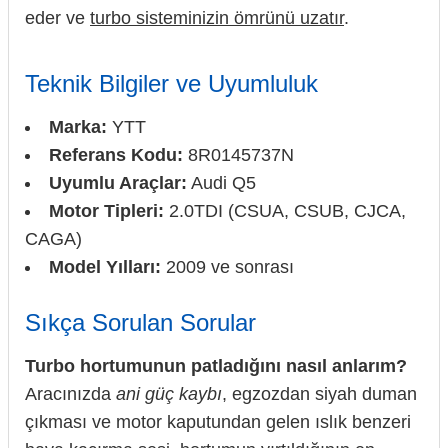
eder ve
turbo sisteminizin ömrünü uzatır
.
Teknik Bilgiler ve Uyumluluk
Marka:
YTT
Referans Kodu:
8R0145737N
Uyumlu Araçlar:
Audi Q5
Motor Tipleri:
2.0TDI (CSUA, CSUB, CJCA,
CAGA)
Model Yılları:
2009 ve sonrası
Sıkça Sorulan Sorular
Turbo hortumunun patladığını nasıl anlarım?
Aracınızda
ani güç kaybı
, egzozdan siyah duman
çıkması ve motor kaputundan gelen ıslık benzeri