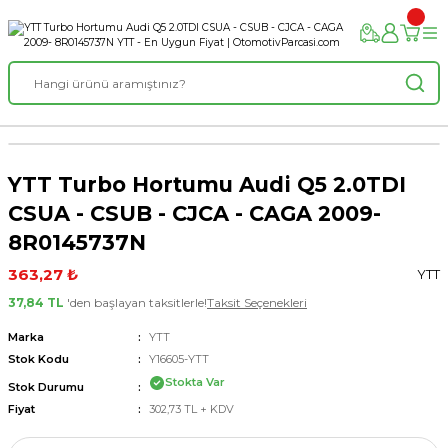
YTT Turbo Hortumu Audi Q5 2.0TDI
CSUA - CSUB - CJCA - CAGA 2009-
8R0145737N
363,27 ₺
YTT
37,84 TL
'den başlayan taksitlerle!
Taksit Seçenekleri
Marka
YTT
Stok Kodu
Y16605-YTT
Stokta Var
Stok Durumu
Fiyat
302,73 TL + KDV