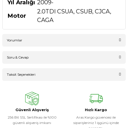
Yıl Aralığı
2009-
2.0TDI CSUA, CSUB, CJCA,
Motor
CAGA
Yorumlar
Soru & Cevap
Bu ürüne ilk yorumu siz yapın!
Taksit Seçenekleri
Ürün hakkında henüz soru sorulmamış.
Yorum Yaz
Soru Sor
Güvenli Alışveriş
Hızlı Kargo
256 Bit SSL Sertifikası ile %100
Aras Kargo güvencesi ile
güvenli alışveriş imkanı
siparişleriniz 1 işgünü içinde