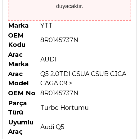
duyacaktır.
Marka
YTT
OEM
8R0145737N
Kodu
Arac
AUDI
Marka
Arac
Q5 2.0TDI CSUA CSUB CJCA
Model
CAGA 09 >
OEM No
8R0145737N
Parça
Turbo Hortumu
Türü
Uyumlu
Audi Q5
Araç