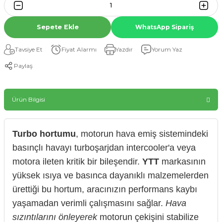
Sepete Ekle
WhatsApp Sipariş
Tavsiye Et
Fiyat Alarmı
Yazdır
Yorum Yaz
Paylaş
Ürün Bilgisi
Turbo hortumu
, motorun hava emiş sistemindeki
basınçlı havayı turboşarjdan intercooler'a veya
motora ileten kritik bir bileşendir.
YTT
markasının
yüksek ısıya ve basınca dayanıklı malzemelerden
ürettiği bu hortum, aracınızın performans kaybı
yaşamadan verimli çalışmasını sağlar.
Hava
sızıntılarını önleyerek
motorun çekişini stabilize