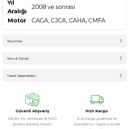
Yıl
2008 ve sonrası
Aralığı
Motor
CAGA, CJCA, CAHA, CMFA
Yorumlar
Soru & Cevap
Bu ürüne ilk yorumu siz yapın!
Taksit Seçenekleri
Ürün hakkında henüz soru sorulmamış.
Yorum Yaz
Soru Sor
Güvenli Alışveriş
Hızlı Kargo
256 Bit SSL Sertifikası ile %100
Aras Kargo güvencesi ile
güvenli alışveriş imkanı
siparişleriniz 1 işgünü içinde