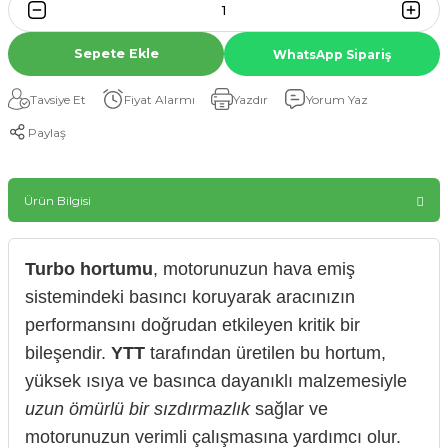
Sepete Ekle
WhatsApp Sipariş
Tavsiye Et
Fiyat Alarmı
Yazdır
Yorum Yaz
Paylaş
Ürün Bilgisi
Turbo hortumu
, motorunuzun hava emiş
sistemindeki basıncı koruyarak aracınızın
performansını doğrudan etkileyen kritik bir
bileşendir.
YTT
tarafından üretilen bu hortum,
yüksek ısıya ve basınca dayanıklı malzemesiyle
uzun ömürlü bir sızdırmazlık
sağlar ve
motorunuzun verimli çalışmasına yardımcı olur.