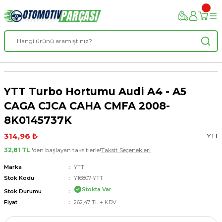
YTT Turbo Hortumu Audi A4 - A5
CAGA CJCA CAHA CMFA 2008-
8K0145737K
314,96 ₺
YTT
32,81 TL
'den başlayan taksitlerle!
Taksit Seçenekleri
Marka
YTT
Stok Kodu
Y16807-YTT
Stokta Var
Stok Durumu
Fiyat
262,47 TL + KDV