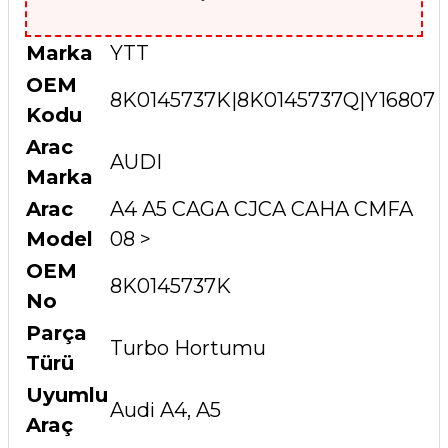
Marka
YTT
OEM
8K0145737K|8K0145737Q|Y16807
Kodu
Arac
AUDI
Marka
Arac
A4 A5 CAGA CJCA CAHA CMFA
Model
08 >
OEM
8K0145737K
No
Parça
Turbo Hortumu
Türü
Uyumlu
Audi A4, A5
Araç