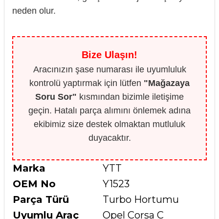
neden olur.
Bize Ulaşın!
Aracınızın şase numarası ile uyumluluk
kontrolü yaptırmak için lütfen
"Mağazaya
Soru Sor"
kısmından bizimle iletişime
geçin. Hatalı parça alımını önlemek adına
ekibimiz size destek olmaktan mutluluk
duyacaktır.
Marka
YTT
OEM No
Y1523
Parça Türü
Turbo Hortumu
Uyumlu Araç
Opel Corsa C