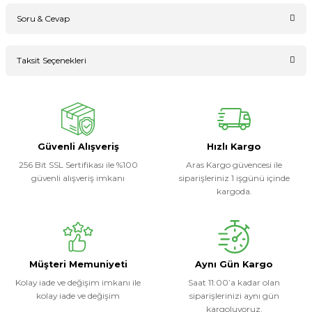
Soru & Cevap
Bu ürüne ilk yorumu siz yapın!
Taksit Seçenekleri
Ürün hakkında henüz soru sorulmamış.
Yorum Yaz
Soru Sor
Güvenli Alışveriş
Hızlı Kargo
256 Bit SSL Sertifikası ile %100
Aras Kargo güvencesi ile
güvenli alışveriş imkanı
siparişleriniz 1 işgünü içinde
kargoda.
Müşteri Memuniyeti
Aynı Gün Kargo
Kolay iade ve değişim imkanı ile
Saat 11:00’a kadar olan
kolay iade ve değişim
siparişlerinizi aynı gün
kargoluyoruz.