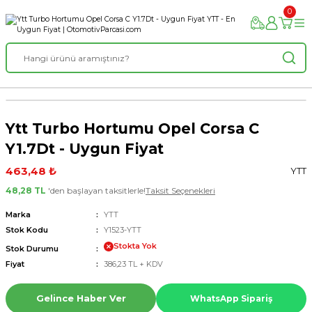
0
Ytt Turbo Hortumu Opel Corsa C
Y1.7Dt - Uygun Fiyat
463,48 ₺
YTT
48,28 TL
'den başlayan taksitlerle!
Taksit Seçenekleri
Marka
YTT
Stok Kodu
Y1523-YTT
Stokta Yok
Stok Durumu
Fiyat
386,23 TL + KDV
Gelince Haber Ver
WhatsApp Sipariş