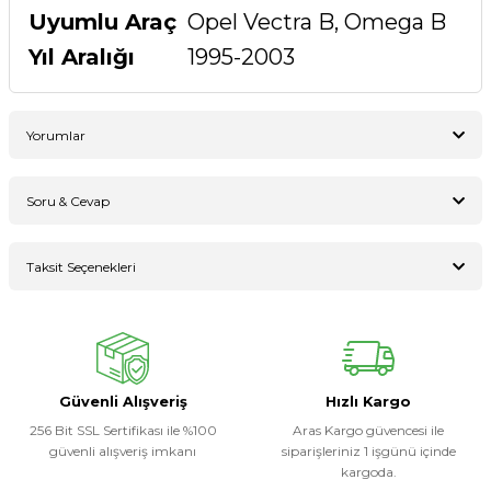
Uyumlu Araç
Opel Vectra B, Omega B
Yıl Aralığı
1995-2003
Yorumlar
Soru & Cevap
Bu ürüne ilk yorumu siz yapın!
Taksit Seçenekleri
Ürün hakkında henüz soru sorulmamış.
Yorum Yaz
Soru Sor
Güvenli Alışveriş
Hızlı Kargo
256 Bit SSL Sertifikası ile %100
Aras Kargo güvencesi ile
güvenli alışveriş imkanı
siparişleriniz 1 işgünü içinde
kargoda.