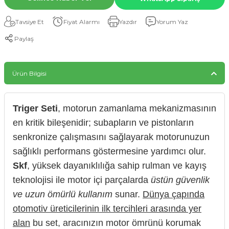
Tavsiye Et
Fiyat Alarmı
Yazdır
Yorum Yaz
Paylaş
Ürün Bilgisi
Triger Seti
, motorun zamanlama mekanizmasının
en kritik bileşenidir; subapların ve pistonların
senkronize çalışmasını sağlayarak motorunuzun
sağlıklı performans göstermesine yardımcı olur.
Skf
, yüksek dayanıklılığa sahip rulman ve kayış
teknolojisi ile motor içi parçalarda
üstün güvenlik
ve uzun ömürlü kullanım
sunar.
Dünya çapında
otomotiv üreticilerinin ilk tercihleri arasında yer
alan
bu set, aracınızın motor ömrünü korumak