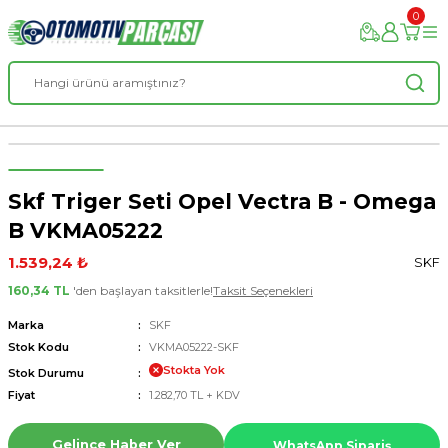
0
Skf Triger Seti Opel Vectra B - Omega
B VKMA05222
1.539,24 ₺
SKF
160,34 TL
'den başlayan taksitlerle!
Taksit Seçenekleri
Marka
SKF
Stok Kodu
VKMA05222-SKF
Stokta Yok
Stok Durumu
Fiyat
1.282,70 TL + KDV
Gelince Haber Ver
WhatsApp Sipariş