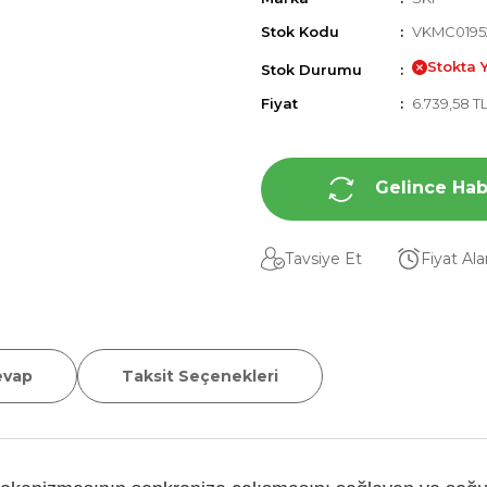
Stok Kodu
VKMC0195
Stokta 
Stok Durumu
Fiyat
6.739,58 T
Gelince Hab
Tavsiye Et
Fiyat Al
evap
Taksit Seçenekleri