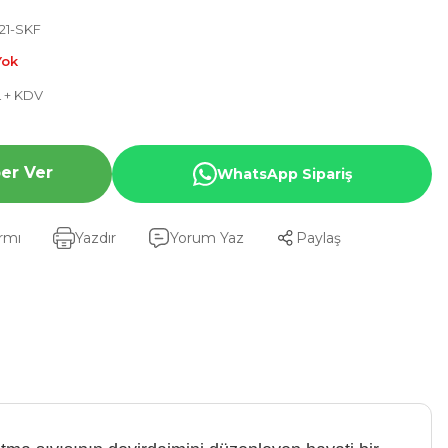
21-SKF
Yok
L + KDV
er Ver
WhatsApp Sipariş
armı
Yazdır
Yorum Yaz
Paylaş