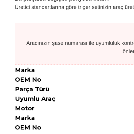
Üretici standartlarına göre triger setinizin araç üret
Aracınızın şase numarası ile uyumluluk kontro
önle
Marka
OEM No
Parça Türü
Uyumlu Araç
Motor
Marka
OEM No