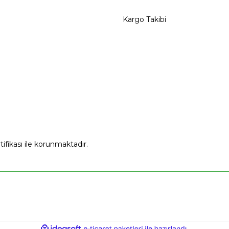
Kargo Takibi
rtifikası ile korunmaktadır.
ile
ideasoft
e-