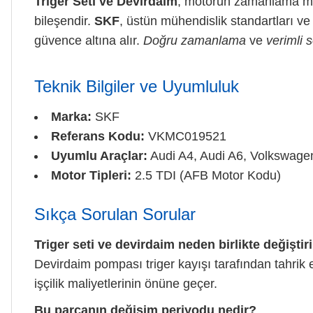
Triger Seti ve Devirdaim
, motorun zamanlama mek
bileşendir.
SKF
, üstün mühendislik standartları v
güvence altına alır.
Doğru zamanlama
ve
verimli
Teknik Bilgiler ve Uyumluluk
Marka:
SKF
Referans Kodu:
VKMC019521
Uyumlu Araçlar:
Audi A4, Audi A6, Volkswage
Motor Tipleri:
2.5 TDI (AFB Motor Kodu)
Sıkça Sorulan Sorular
Triger seti ve devirdaim neden birlikte değiştir
Devirdaim pompası triger kayışı tarafından tahrik ed
işçilik maliyetlerinin önüne geçer.
Bu parçanın değişim periyodu nedir?