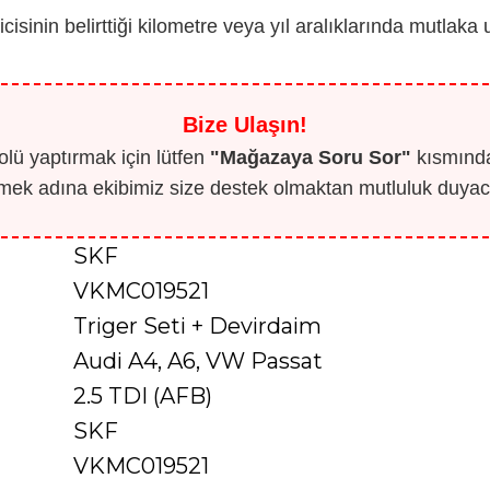
icisinin belirttiği kilometre veya yıl aralıklarında mutlaka 
Bize Ulaşın!
lü yaptırmak için lütfen
"Mağazaya Soru Sor"
kısmından
mek adına ekibimiz size destek olmaktan mutluluk duyaca
SKF
VKMC019521
Triger Seti + Devirdaim
Audi A4, A6, VW Passat
2.5 TDI (AFB)
SKF
VKMC019521