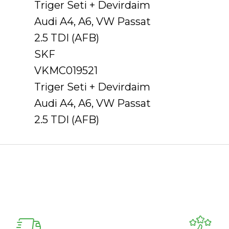
Triger Seti + Devirdaim
Audi A4, A6, VW Passat
2.5 TDI (AFB)
SKF
VKMC019521
Triger Seti + Devirdaim
Audi A4, A6, VW Passat
2.5 TDI (AFB)
Ürün hakkında henüz soru sorulmamış.
Bu ürüne ilk yorumu siz yapın!