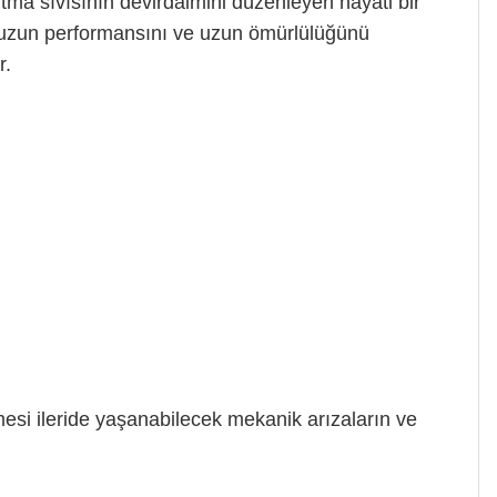
a sıvısının devirdaimini düzenleyen hayati bir
unuzun performansını ve uzun ömürlülüğünü
r.
si ileride yaşanabilecek mekanik arızaların ve