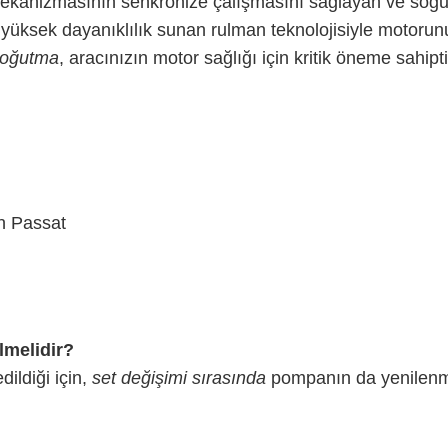
anizmasının senkronize çalışmasını sağlayan ve soğutm
e yüksek dayanıklılık sunan rulman teknolojisiyle motor
 soğutma
, aracınızın motor sağlığı için kritik öneme sahipti
n Passat
ilmelidir?
ildiği için,
set değişimi sırasında
pompanın da yenilenme