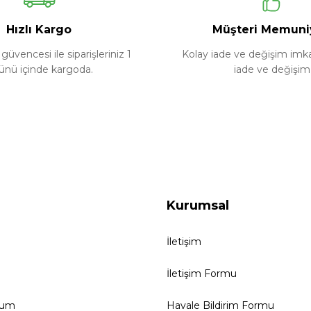
Yorum Yaz
Soru Sor
Hızlı Kargo
Müşteri Memuni
güvencesi ile siparişleriniz 1
Kolay iade ve değişim imkan
ünü içinde kargoda.
iade ve değişim
Kurumsal
İletişim
İletişim Formu
tum
Havale Bildirim Formu