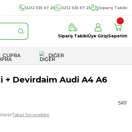
0212 535 67 25
0212 535 67 25
Sipariş Takibi
Sipariş Takibi
Üye Girişi
Sepetim
CUPRA
DİĞER
ti + Devirdaim Audi A4 A6
SKF
tlerle!
Taksit Seçenekleri