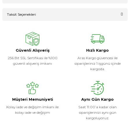
Bu ürüne ilk yorumu siz yapın!
Taksit Seçenekleri
Ürün hakkında henüz soru sorulmamış.
Yorum Yaz
Soru Sor
Güvenli Alışveriş
Hızlı Kargo
256 Bit SSL Sertifikası ile %100
Aras Kargo güvencesi ile
güvenli alışveriş imkanı
siparişleriniz 1 işgünü içinde
kargoda.
Müşteri Memuniyeti
Aynı Gün Kargo
Kolay iade ve değişim imkanı ile
Saat 11:00’a kadar olan
kolay iade ve değişim
siparişlerinizi aynı gün
kargoluyoruz.