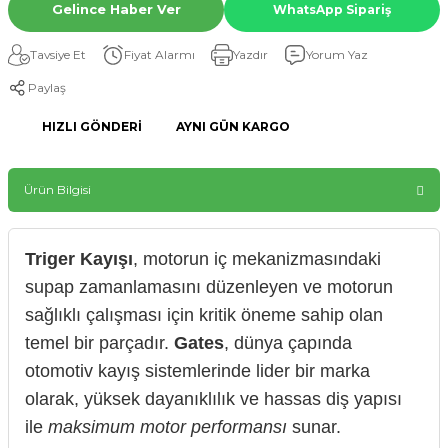
Gelince Haber Ver
WhatsApp Sipariş
Tavsiye Et
Fiyat Alarmı
Yazdır
Yorum Yaz
Paylaş
HIZLI GÖNDERI
AYNI GÜN KARGO
Ürün Bilgisi
Triger Kayışı
, motorun iç mekanizmasındaki
supap zamanlamasını düzenleyen ve motorun
sağlıklı çalışması için kritik öneme sahip olan
temel bir parçadır.
Gates
, dünya çapında
otomotiv kayış sistemlerinde lider bir marka
olarak, yüksek dayanıklılık ve hassas diş yapısı
ile
maksimum motor performansı
sunar.