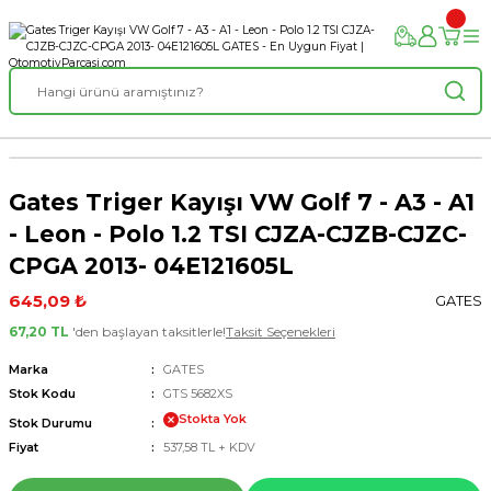
Gates Triger Kayışı VW Golf 7 - A3 - A1
- Leon - Polo 1.2 TSI CJZA-CJZB-CJZC-
CPGA 2013- 04E121605L
645,09 ₺
GATES
67,20 TL
'den başlayan taksitlerle!
Taksit Seçenekleri
Marka
GATES
Stok Kodu
GTS 5682XS
Stokta Yok
Stok Durumu
Fiyat
537,58 TL + KDV