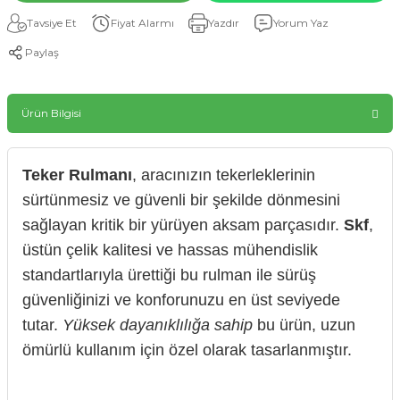
Tavsiye Et
Fiyat Alarmı
Yazdır
Yorum Yaz
Paylaş
Ürün Bilgisi
Teker Rulmanı
, aracınızın tekerleklerinin
sürtünmesiz ve güvenli bir şekilde dönmesini
sağlayan kritik bir yürüyen aksam parçasıdır.
Skf
,
üstün çelik kalitesi ve hassas mühendislik
standartlarıyla ürettiği bu rulman ile sürüş
güvenliğinizi ve konforunuzu en üst seviyede
tutar.
Yüksek dayanıklılığa sahip
bu ürün, uzun
ömürlü kullanım için özel olarak tasarlanmıştır.