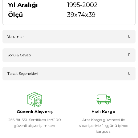
Yıl Aralığı
1995-2002
Ölçü
39x74x39
Yorumlar
Soru & Cevap
Bu ürüne ilk yorumu siz yapın!
Taksit Seçenekleri
Ürün hakkında henüz soru sorulmamış.
Yorum Yaz
Soru Sor
Güvenli Alışveriş
Hızlı Kargo
256 Bit SSL Sertifikası ile %100
Aras Kargo güvencesi ile
güvenli alışveriş imkanı
siparişleriniz 1 işgünü içinde
kargoda.