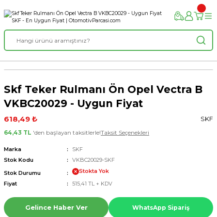
Skf Teker Rulmanı Ön Opel Vectra B
VKBC20029 - Uygun Fiyat
618,49 ₺
SKF
64,43 TL
'den başlayan taksitlerle!
Taksit Seçenekleri
Marka
SKF
Stok Kodu
VKBC20029-SKF
Stokta Yok
Stok Durumu
Fiyat
515,41 TL + KDV
Gelince Haber Ver
WhatsApp Sipariş