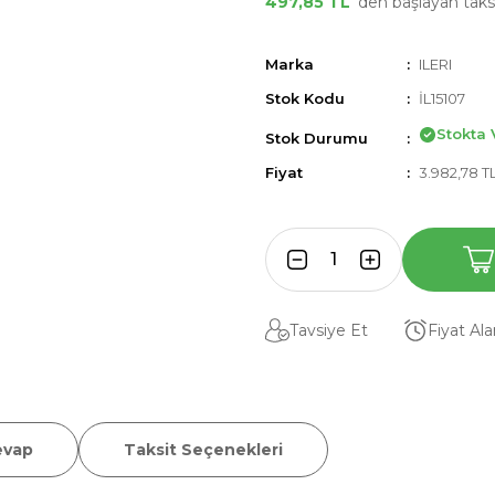
497,85 TL
'den başlayan taksi
Marka
ILERI
Stok Kodu
İL15107
Stokta 
Stok Durumu
Fiyat
3.982,78 T
Tavsiye Et
Fiyat Al
evap
Taksit Seçenekleri