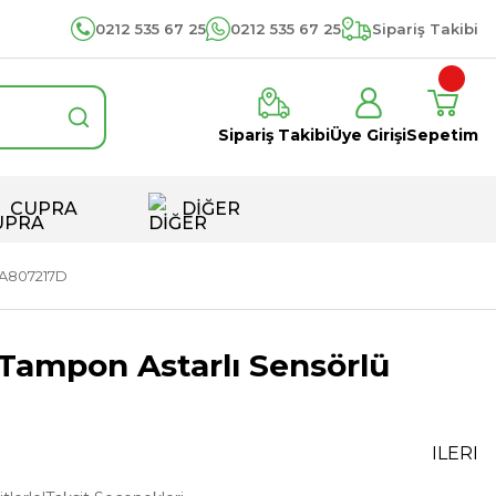
0212 535 67 25
0212 535 67 25
Sipariş Takibi
Sipariş Takibi
Üye Girişi
Sepetim
CUPRA
DİĞER
GA807217D
ampon Astarlı Sensörlü
ILERI