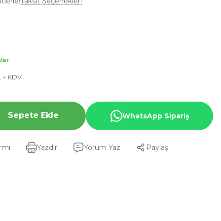
tlerle!
Taksit Seçenekleri
Var
L + KDV
Sepete Ekle
WhatsApp Sipariş
armı
Yazdır
Yorum Yaz
Paylaş