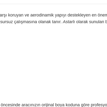
 karşı koruyan ve aerodinamik yapıyı destekleyen en öneml
usursuz çalışmasına olanak tanır.
Astarlı
olarak sunulan b
 öncesinde aracınızın orijinal boya koduna göre profesy