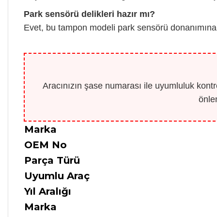
Park sensörü delikleri hazır mı?
Evet, bu tampon modeli park sensörü donanımına sah
Aracınızın şase numarası ile uyumluluk kontro
önle
Marka
OEM No
Parça Türü
Uyumlu Araç
Yıl Aralığı
Marka