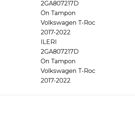
2GA807217D
Ön Tampon
Volkswagen T-Roc
2017-2022
ILERI
2GA807217D
Ön Tampon
Volkswagen T-Roc
2017-2022
Ürün hakkında henüz soru sorulmamış.
Bu ürüne ilk yorumu siz yapın!