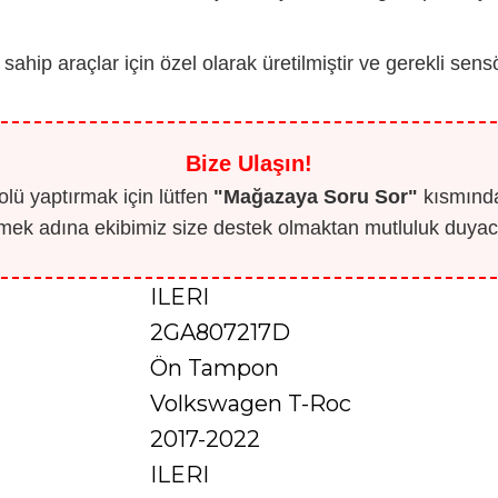
ip araçlar için özel olarak üretilmiştir ve gerekli sens
Bize Ulaşın!
lü yaptırmak için lütfen
"Mağazaya Soru Sor"
kısmından
mek adına ekibimiz size destek olmaktan mutluluk duyaca
ILERI
2GA807217D
Ön Tampon
Volkswagen T-Roc
2017-2022
ILERI