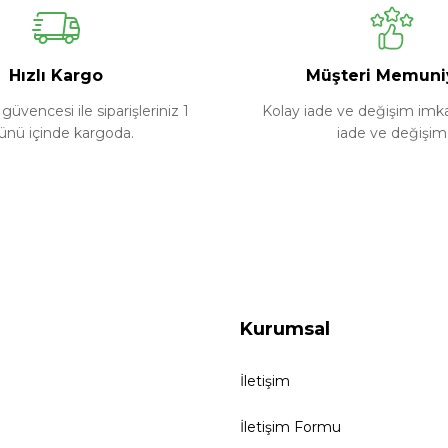
Yorum Yaz
Soru Sor
Hızlı Kargo
Müşteri Memuni
güvencesi ile siparişleriniz 1
Kolay iade ve değişim imkan
ünü içinde kargoda.
iade ve değişim
Kurumsal
İletişim
İletişim Formu