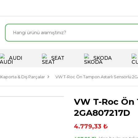
AUDI
SEAT
SKODA
Kaporta & Dış Parçalar
VW T-Roc Ön Tampon Astarlı Sensörlü 2
VW T-Roc Ön T
2GA807217D
4.779,33 ₺