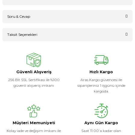
Soru & Cevap
Bu ürüne ilk yorumu siz yapın!
Taksit Seçenekleri
Ürün hakkında henüz soru sorulmamış.
Yorum Yaz
Soru Sor
Güvenli Alışveriş
Hızlı Kargo
256 Bit SSL Sertifikası ile %100
Aras Kargo güvencesi ile
güvenli alışveriş imkanı
siparişleriniz 1 işgünü içinde
kargoda.
Müşteri Memuniyeti
Aynı Gün Kargo
Kolay iade ve değişim imkanı ile
Saat 11:00’a kadar olan