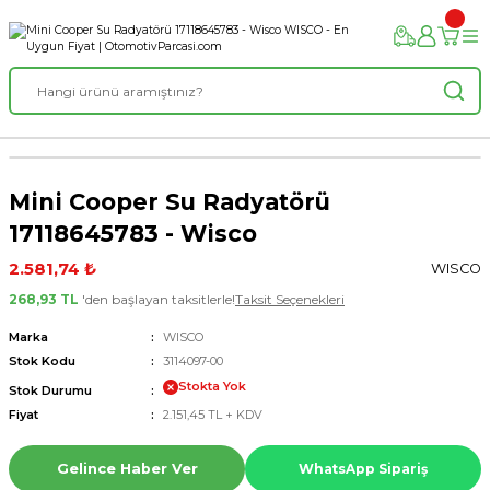
Mini Cooper Su Radyatörü
17118645783 - Wisco
2.581,74 ₺
WISCO
268,93 TL
'den başlayan taksitlerle!
Taksit Seçenekleri
Marka
WISCO
Stok Kodu
3114097-00
Stokta Yok
Stok Durumu
Fiyat
2.151,45 TL + KDV
Gelince Haber Ver
WhatsApp Sipariş