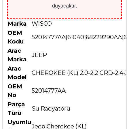
duyacaktır.
Marka
WISCO
OEM
52014777AA|61040|68229290AA|
Kodu
Arac
JEEP
Marka
Arac
CHEROKEE (KL) 2.0-2.2 CRD-2.4-3.
Model
OEM
52014777AA
No
Parça
Su Radyatörü
Türü
Uyumlu
Jeep Cherokee (KL)