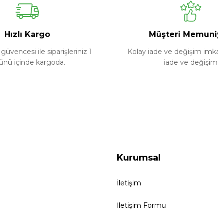
Yorum Yaz
Soru Sor
Hızlı Kargo
Müşteri Memuni
güvencesi ile siparişleriniz 1
Kolay iade ve değişim imkan
ünü içinde kargoda.
iade ve değişim
Kurumsal
İletişim
İletişim Formu