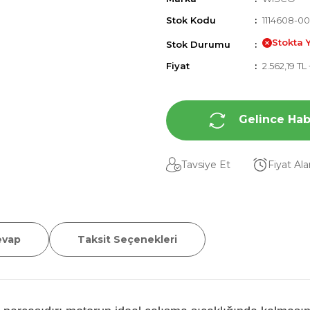
Stok Kodu
1114608-00
Stokta 
Stok Durumu
Fiyat
2.562,19 TL
Gelince Hab
Tavsiye Et
Fiyat Al
evap
Taksit Seçenekleri