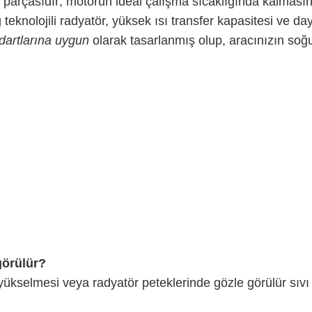
k parçasıdır; motorun ideal çalışma sıcaklığında kalmasını
 teknolojili radyatör, yüksek ısı transfer kapasitesi ve d
dartlarına uygun
olarak tasarlanmış olup, aracınızın so
görülür?
 yükselmesi veya radyatör peteklerinde gözle görülür sıvı s