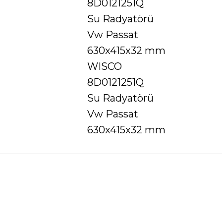
8D0121251Q
Su Radyatörü
Vw Passat
630x415x32 mm
WISCO
8D0121251Q
Su Radyatörü
Vw Passat
630x415x32 mm
Ürün hakkında henüz soru sorulmamış.
Bu ürüne ilk yorumu siz yapın!