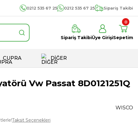
0212 535 67 25
0212 535 67 25
Sipariş Takibi
0
Sipariş Takibi
Üye Girişi
Sepetim
CUPRA
DİĞER
yatörü Vw Passat 8D0121251Q
WISCO
lerle!
Taksit Seçenekleri