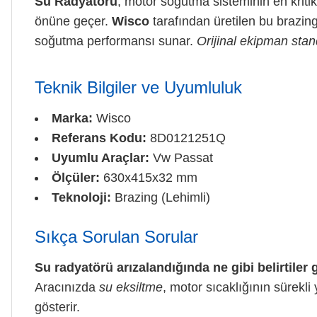
Su Radyatörü
, motor soğutma sisteminin en kriti
önüne geçer.
Wisco
tarafından üretilen bu brazing
soğutma performansı sunar.
Orijinal ekipman stan
Teknik Bilgiler ve Uyumluluk
Marka:
Wisco
Referans Kodu:
8D0121251Q
Uyumlu Araçlar:
Vw Passat
Ölçüler:
630x415x32 mm
Teknoloji:
Brazing (Lehimli)
Sıkça Sorulan Sorular
Su radyatörü arızalandığında ne gibi belirtiler 
Aracınızda
su eksiltme
, motor sıcaklığının sürekli
gösterir.