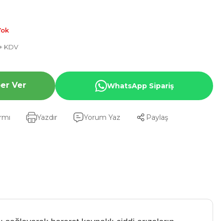
Yok
 + KDV
er Ver
WhatsApp Sipariş
armı
Yazdır
Yorum Yaz
Paylaş