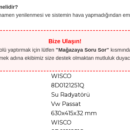
melidir?
mamen yenilenmesi ve sistemin hava yapmadığından emin o
Bize Ulaşın!
lü yaptırmak için lütfen
"Mağazaya Soru Sor"
kısmından
mek adına ekibimiz size destek olmaktan mutluluk duyaca
WISCO
8D0121251Q
Su Radyatörü
Vw Passat
630x415x32 mm
WISCO