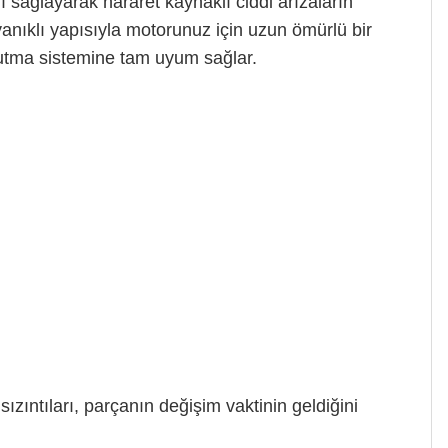
 sağlayarak hararet kaynaklı ciddi arızaların
ayanıklı yapısıyla motorunuz için uzun ömürlü bir
ğutma sistemine tam uyum sağlar.
ızıntıları, parçanın değişim vaktinin geldiğini