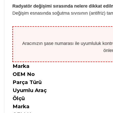
Radyatör değişimi sırasında nelere dikkat edil
Değişim esnasında soğutma sıvısının (antifriz) ta
Aracınızın şase numarası ile uyumluluk kontro
önle
Marka
OEM No
Parça Türü
Uyumlu Araç
Ölçü
Marka