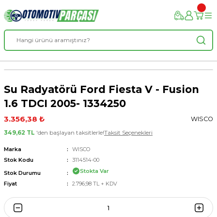
Su Radyatörü Ford Fiesta V - Fusion
1.6 TDCI 2005- 1334250
3.356,38 ₺
WISCO
349,62 TL
'den başlayan taksitlerle!
Taksit Seçenekleri
Marka
WISCO
Stok Kodu
3114514-00
Stokta Var
Stok Durumu
Fiyat
2.796,98 TL + KDV