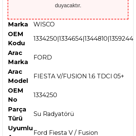
duyacaktır.
Marka
WISCO
OEM
1334250|1334654|1344810|13592
Kodu
Arac
FORD
Marka
Arac
FIESTA V/FUSION 1.6 TDCI 05+
Model
OEM
1334250
No
Parça
Su Radyatörü
Türü
Uyumlu
Ford Fiesta V / Fusion