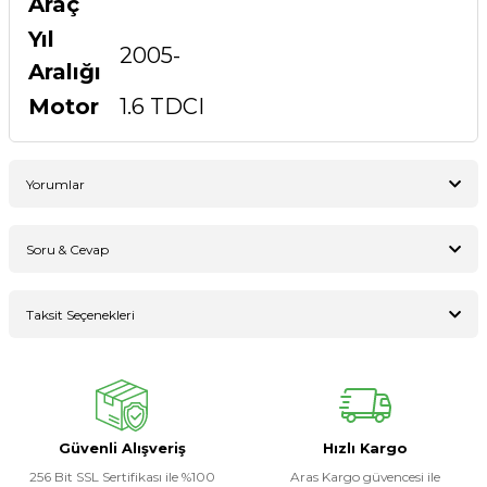
Araç
Yıl
2005-
Aralığı
Motor
1.6 TDCI
Yorumlar
Soru & Cevap
Bu ürüne ilk yorumu siz yapın!
Taksit Seçenekleri
Ürün hakkında henüz soru sorulmamış.
Yorum Yaz
Soru Sor
Güvenli Alışveriş
Hızlı Kargo
256 Bit SSL Sertifikası ile %100
Aras Kargo güvencesi ile