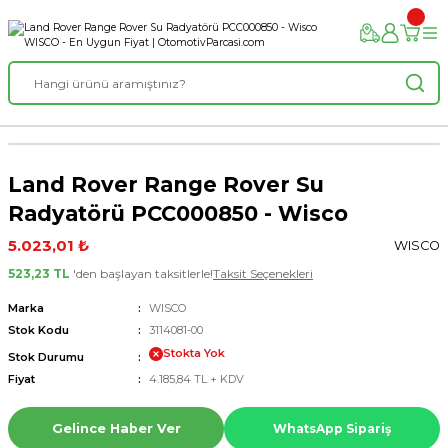
Land Rover Range Rover Su
Radyatörü PCC000850 - Wisco
5.023,01 ₺
WISCO
523,23 TL
'den başlayan taksitlerle!
Taksit Seçenekleri
Marka
WISCO
Stok Kodu
3114081-00
Stokta Yok
Stok Durumu
Fiyat
4.185,84 TL + KDV
Gelince Haber Ver
WhatsApp Sipariş