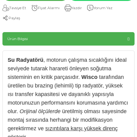
Tavsiye Et
Fiyat Alarmı
Yazdır
Yorum Yaz
Paylaş
Ürün Bilgisi
Su Radyatörü
, motorun çalışma sıcaklığını ideal
seviyede tutarak harareti önleyen soğutma
sisteminin en kritik parçasıdır.
Wisco
tarafından
üretilen bu brazing (lehimli) tip radyatör, yüksek
ısı transfer kapasitesi ve dayanıklı yapısıyla
motorunuzun performansını korumasına yardımcı
olur.
Orijinal ölçülerde
üretilmiş olması sayesinde
montaj sırasında herhangi bir modifikasyon
gerektirmez ve
sızıntılara karşı yüksek direnç
gösterir.