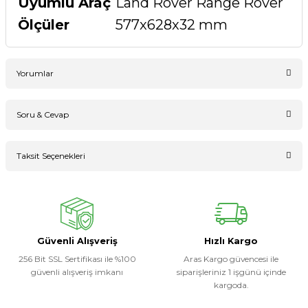
Uyumlu Araç
Land Rover Range Rover
Ölçüler
577x628x32 mm
Yorumlar
Soru & Cevap
Bu ürüne ilk yorumu siz yapın!
Taksit Seçenekleri
Ürün hakkında henüz soru sorulmamış.
Yorum Yaz
Soru Sor
Güvenli Alışveriş
Hızlı Kargo
256 Bit SSL Sertifikası ile %100
Aras Kargo güvencesi ile
güvenli alışveriş imkanı
siparişleriniz 1 işgünü içinde
kargoda.