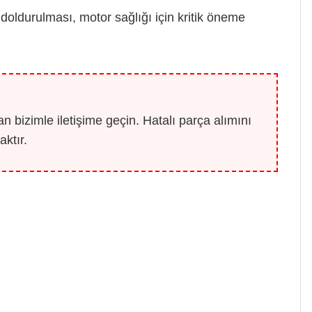
oldurulması, motor sağlığı için kritik öneme
 bizimle iletişime geçin. Hatalı parça alımını
ktır.