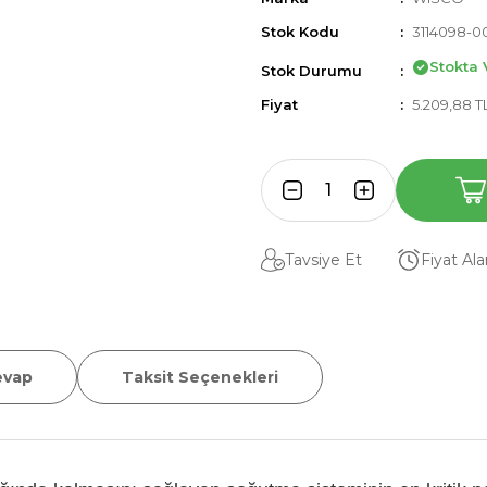
Stok Kodu
3114098-0
Stokta 
Stok Durumu
Fiyat
5.209,88 T
Tavsiye Et
Fiyat Al
evap
Taksit Seçenekleri