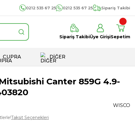
0212 535 67 25
0212 535 67 25
Sipariş Takibi
Sipariş Takibi
Üye Girişi
Sepetim
CUPRA
DİĞER
Mitsubishi Canter 859G 4.9-
403820
WISCO
lerle!
Taksit Seçenekleri