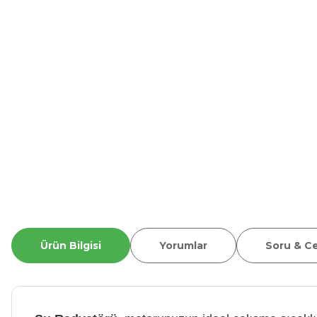
Ürün Bilgisi
Yorumlar
Soru & C