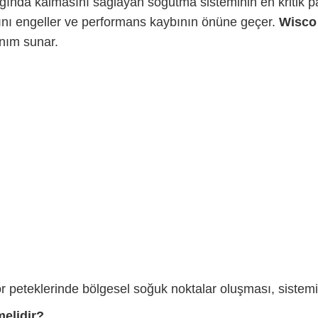
ğında kalmasını sağlayan soğutma sisteminin en kritik pa
nı engeller ve performans kaybının önüne geçer.
Wisco
anım sunar.
 peteklerinde bölgesel soğuk noktalar oluşması, sistemin 
melidir?