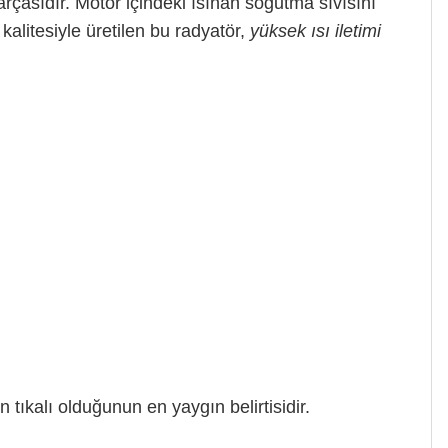
rçasıdır. Motor içindeki ısınan soğutma sıvısını
kalitesiyle üretilen bu radyatör,
yüksek ısı iletimi
tıkalı olduğunun en yaygın belirtisidir.