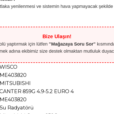
tlaka yenilenmesi ve sistemin hava yapmayacak şekilde d
Bize Ulaşın!
lü yaptırmak için lütfen
"Mağazaya Soru Sor"
kısmından
mek adına ekibimiz size destek olmaktan mutluluk duyaca
WISCO
ME403820
MITSUBISHI
CANTER 859G 4.9-5.2 EURO 4
ME403820
Su Radyatörü