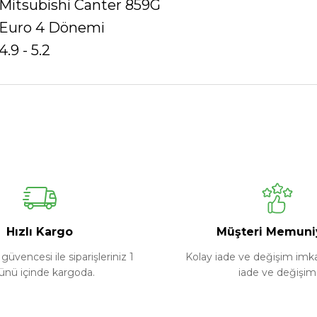
Mitsubishi Canter 859G
Euro 4 Dönemi
4.9 - 5.2
Ürün hakkında henüz soru sorulmamış.
Bu ürüne ilk yorumu siz yapın!
Yorum Yaz
Soru Sor
Hızlı Kargo
Müşteri Memuni
güvencesi ile siparişleriniz 1
Kolay iade ve değişim imkan
ünü içinde kargoda.
iade ve değişim