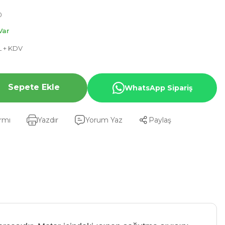
0
Var
L + KDV
Sepete Ekle
WhatsApp Sipariş
armı
Yazdır
Yorum Yaz
Paylaş