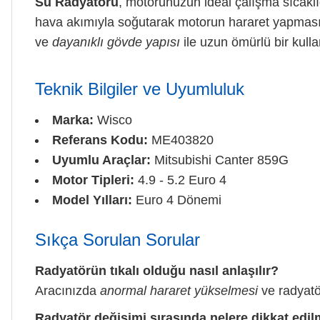
Su Radyatörü
, motorunuzun ideal çalışma sıcaklı
hava akımıyla soğutarak motorun hararet yapması
ve
dayanıklı gövde yapısı
ile uzun ömürlü bir kull
Teknik Bilgiler ve Uyumluluk
Marka:
Wisco
Referans Kodu:
ME403820
Uyumlu Araçlar:
Mitsubishi Canter 859G
Motor Tipleri:
4.9 - 5.2 Euro 4
Model Yılları:
Euro 4 Dönemi
Sıkça Sorulan Sorular
Radyatörün tıkalı olduğu nasıl anlaşılır?
Aracınızda
anormal hararet yükselmesi
ve radyatör
Radyatör değişimi sırasında nelere dikkat edil