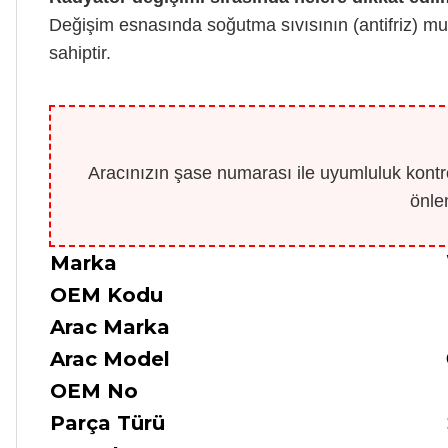
Değişim esnasında soğutma sıvısının (antifriz) mu
sahiptir.
Aracınızın şase numarası ile uyumluluk kontro
önle
Marka
OEM Kodu
Arac Marka
Arac Model
OEM No
Parça Türü