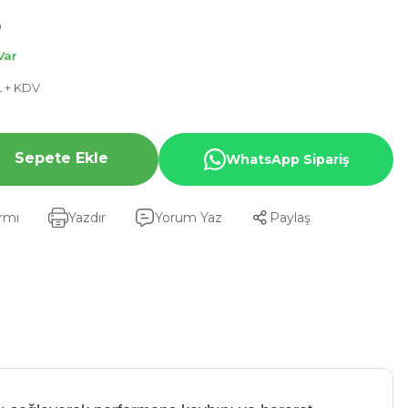
0
Var
L + KDV
Sepete Ekle
WhatsApp Sipariş
armı
Yazdır
Yorum Yaz
Paylaş