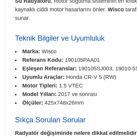
Su Radyatörü
, motor soğutma sisteminin en kriti
kaynaklı ciddi motor hasarlarını önler.
Wisco
taraf
sunar.
Teknik Bilgiler ve Uyumluluk
Marka:
Wisco
Referans Kodu:
190105PAA01
Eşleşen Referanslar:
190105SJ003, 19010-5
Uyumlu Araçlar:
Honda CR-V 5 (RW)
Motor Tipleri:
1.5 VTEC
Model Yılları:
2017 ve sonrası
Ölçüler:
425x748x26mm
Sıkça Sorulan Sorular
Radyatör değişiminde nelere dikkat edilmelidi