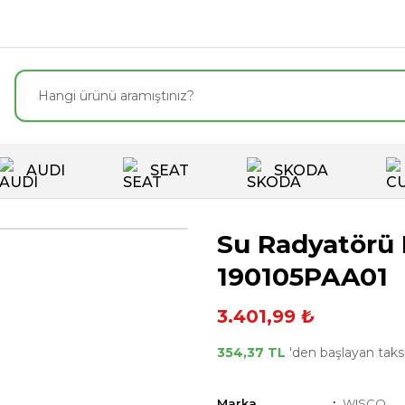
AUDI
SEAT
SKODA
Su Radyatörü 
190105PAA01
3.401,99 ₺
354,37 TL
'den başlayan taksi
Marka
WISCO