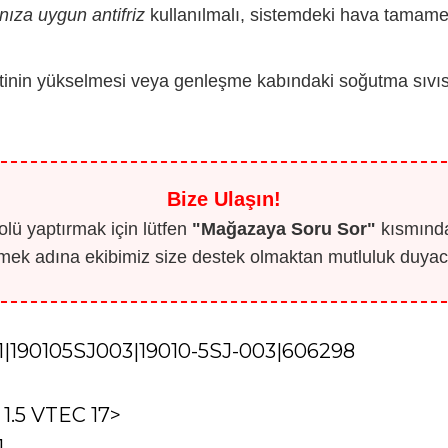
nıza uygun antifriz
kullanılmalı, sistemdeki hava tamamen 
etinin yükselmesi veya genleşme kabındaki soğutma sıvısın
Bize Ulaşın!
lü yaptırmak için lütfen
"Mağazaya Soru Sor"
kısmından
mek adına ekibimiz size destek olmaktan mutluluk duyaca
|190105SJ003|19010-5SJ-003|606298
1.5 VTEC 17>
1