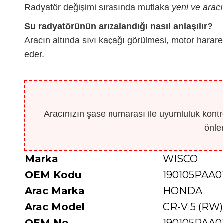
Radyatör değişimi sırasında mutlaka
yeni ve aracı
Su radyatörünün arızalandığı nasıl anlaşılır?
Aracın altında sıvı kaçağı görülmesi, motor harar
eder.
Aracınızın şase numarası ile uyumluluk kontro
önle
Marka
WISCO
OEM Kodu
190105PAA01
Arac Marka
HONDA
Arac Model
CR-V 5 (RW) 
OEM No
190105PAA0