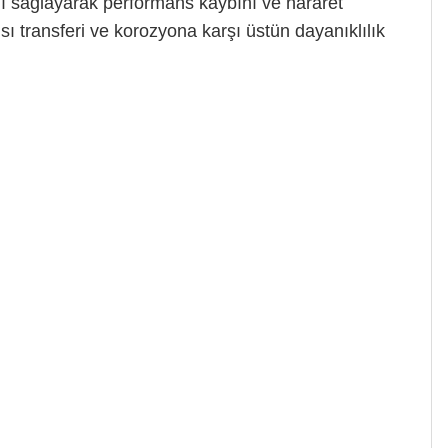
nı sağlayarak performans kaybını ve hararet
ısı transferi ve korozyona karşı üstün dayanıklılık