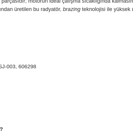
k parçasıdır; motorun ideal çalışma sıcaklığında kalması
ından üretilen bu radyatör,
brazing
teknolojisi ile yüksek 
SJ-003, 606298
r?