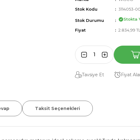
Stok Kodu
3114053-0
Stokta 
Stok Durumu
Fiyat
2.834,99 T
Tavsiye Et
Fiyat Al
evap
Taksit Seçenekleri