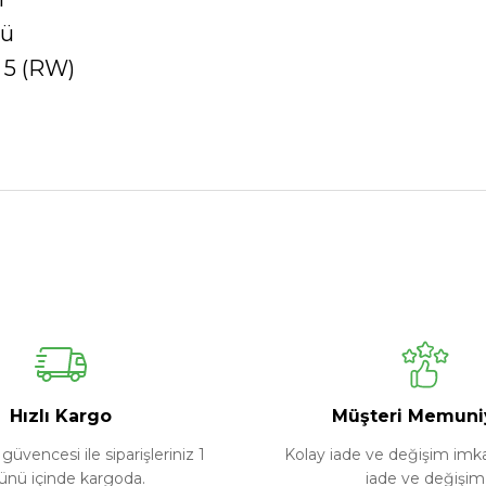
rü
 5 (RW)
Ürün hakkında henüz soru sorulmamış.
Bu ürüne ilk yorumu siz yapın!
Yorum Yaz
Soru Sor
Hızlı Kargo
Müşteri Memuni
güvencesi ile siparişleriniz 1
Kolay iade ve değişim imkan
ünü içinde kargoda.
iade ve değişim