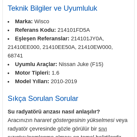
Teknik Bilgiler ve Uyumluluk
Marka:
Wisco
Referans Kodu:
214101FD5A
Eşleşen Referanslar:
214101JY0A,
21410EE000, 21410EE50A, 21410EW000,
68741
Uyumlu Araçlar:
Nissan Juke (F15)
Motor Tipleri:
1.6
Model Yılları:
2010-2019
Sıkça Sorulan Sorular
Su radyatörü arızası nasıl anlaşılır?
Aracınızın
hararet göstergesinin yükselmesi
veya
radyatör çevresinde gözle görülür bir
sıvı