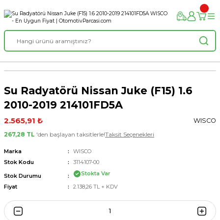
Su Radyatörü Nissan Juke (F15) 1.6
2010-2019 214101FD5A
2.565,91 ₺
WISCO
267,28 TL
'den başlayan taksitlerle!
Taksit Seçenekleri
Marka
WISCO
Stok Kodu
3114107-00
Stokta Var
Stok Durumu
Fiyat
2.138,26 TL + KDV