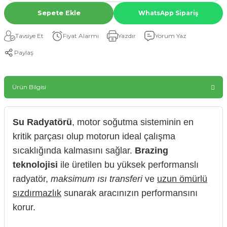
Sepete Ekle
WhatsApp Sipariş
Tavsiye Et
Fiyat Alarmı
Yazdır
Yorum Yaz
Paylaş
Ürün Bilgisi
Su Radyatörü
, motor soğutma sisteminin en
kritik parçası olup motorun ideal çalışma
sıcaklığında kalmasını sağlar.
Brazing
teknolojisi
ile üretilen bu yüksek performanslı
radyatör,
maksimum ısı transferi
ve
uzun ömürlü
sızdırmazlık
sunarak aracınızın performansını
korur.