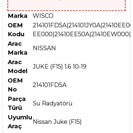
Marka
WISCO
OEM
214101FD5A|214101JY0A|21410EE00
Kodu
EE000|21410EE50A|21410EW000|
Arac
NISSAN
Marka
Arac
JUKE (F15) 1.6 10-19
Model
OEM
214101FD5A
No
Parça
Su Radyatörü
Türü
Uyumlu
Nissan Juke (F15)
Araç