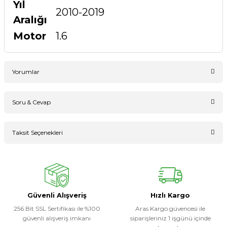
Yıl
2010-2019
Aralığı
Motor
1.6
Yorumlar
Soru & Cevap
Bu ürüne ilk yorumu siz yapın!
Taksit Seçenekleri
Ürün hakkında henüz soru sorulmamış.
Yorum Yaz
Soru Sor
Güvenli Alışveriş
Hızlı Kargo
256 Bit SSL Sertifikası ile %100
Aras Kargo güvencesi ile
güvenli alışveriş imkanı
siparişleriniz 1 işgünü içinde