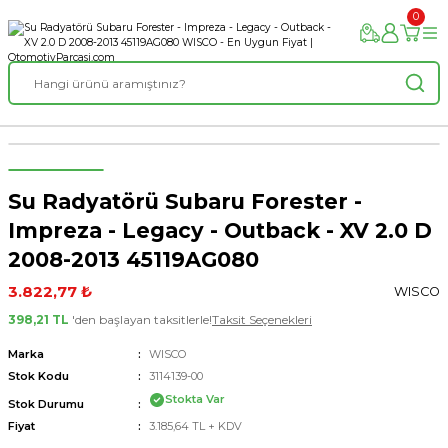
0
Su Radyatörü Subaru Forester -
Impreza - Legacy - Outback - XV 2.0 D
2008-2013 45119AG080
3.822,77 ₺
WISCO
398,21 TL
'den başlayan taksitlerle!
Taksit Seçenekleri
Marka
WISCO
Stok Kodu
3114139-00
Stokta Var
Stok Durumu
Fiyat
3.185,64 TL + KDV