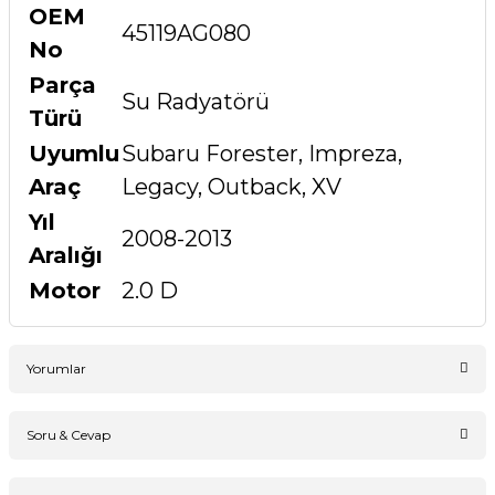
OEM
45119AG080
No
Parça
Su Radyatörü
Türü
Uyumlu
Subaru Forester, Impreza,
Araç
Legacy, Outback, XV
Yıl
2008-2013
Aralığı
Motor
2.0 D
Yorumlar
Soru & Cevap
Bu ürüne ilk yorumu siz yapın!