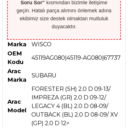
Soru Sor"
kısmından bizimle iletişime
geçin. Hatalı parça alımını önlemek adına
ekibimiz size destek olmaktan mutluluk
duyacaktır.
Marka
WISCO
OEM
45119AG080|45119-AG080|67737
Kodu
Arac
SUBARU
Marka
FORESTER (SH) 2.0 D 09-13/
IMPREZA (GR) 2.0 D 09-12/
Arac
LEGACY 4 (BL) 2.0 D 08-09/
Model
OUTBACK (BL) 2.0 D 08-09/ XV
(GP) 2.0 D 12>