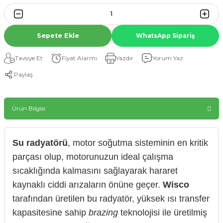
Sepete Ekle
WhatsApp Sipariş
Tavsiye Et
Fiyat Alarmı
Yazdır
Yorum Yaz
Paylaş
Ürün Bilgisi
Su radyatörü
, motor soğutma sisteminin en kritik
parçası olup, motorunuzun ideal çalışma
sıcaklığında kalmasını sağlayarak hararet
kaynaklı ciddi arızaların önüne geçer.
Wisco
tarafından üretilen bu radyatör, yüksek ısı transfer
kapasitesine sahip
brazing
teknolojisi ile üretilmiş