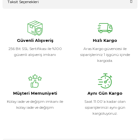
Taksit Seçenekleri
Ürün hakkında henüz soru sorulmamış.
Yorum Yaz
Soru Sor
Güvenli Alışveriş
Hızlı Kargo
256 Bit SSL Sertifikası ile %100
Aras Kargo güvencesi ile
güvenli alışveriş imkanı
siparişleriniz 1 işgünü içinde
kargoda.
Müşteri Memuniyeti
Aynı Gün Kargo
Kolay iade ve değişim imkanı ile
Saat 11:00’a kadar olan
kolay iade ve değişim
siparişlerinizi aynı gün
kargoluyoruz.