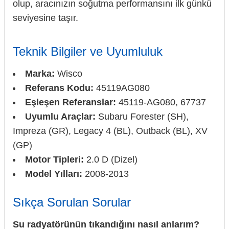
olup, aracınızın soğutma performansını ilk günkü
seviyesine taşır.
Teknik Bilgiler ve Uyumluluk
Marka:
Wisco
Referans Kodu:
45119AG080
Eşleşen Referanslar:
45119-AG080, 67737
Uyumlu Araçlar:
Subaru Forester (SH),
Impreza (GR), Legacy 4 (BL), Outback (BL), XV
(GP)
Motor Tipleri:
2.0 D (Dizel)
Model Yılları:
2008-2013
Sıkça Sorulan Sorular
Su radyatörünün tıkandığını nasıl anlarım?