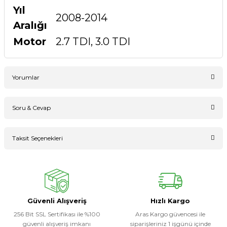
Yıl
2008-2014
Aralığı
Motor
2.7 TDI, 3.0 TDI
Yorumlar
Soru & Cevap
Bu ürüne ilk yorumu siz yapın!
Taksit Seçenekleri
Ürün hakkında henüz soru sorulmamış.
Yorum Yaz
Soru Sor
Güvenli Alışveriş
Hızlı Kargo
256 Bit SSL Sertifikası ile %100
Aras Kargo güvencesi ile
güvenli alışveriş imkanı
siparişleriniz 1 işgünü içinde