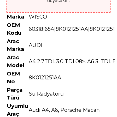
duyacaktır.
Marka
WISCO
OEM
60318|654|8K0121251AA|8K012125
Kodu
Arac
AUDI
Marka
Arac
A4 2.7TDI. 3.0 TDI 08>. A6 3. TD
Model
OEM
8K0121251AA
No
Parça
Su Radyatörü
Türü
Uyumlu
Audi A4, A6, Porsche Macan
Araç