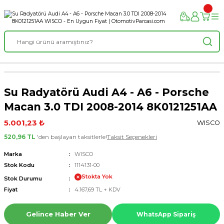
Su Radyatörü Audi A4 - A6 - Porsche
Macan 3.0 TDI 2008-2014 8K0121251AA
5.001,23 ₺
WISCO
520,96 TL
'den başlayan taksitlerle!
Taksit Seçenekleri
Marka
WISCO
Stok Kodu
1114131-00
Stokta Yok
Stok Durumu
Fiyat
4.167,69 TL + KDV
Gelince Haber Ver
WhatsApp Sipariş