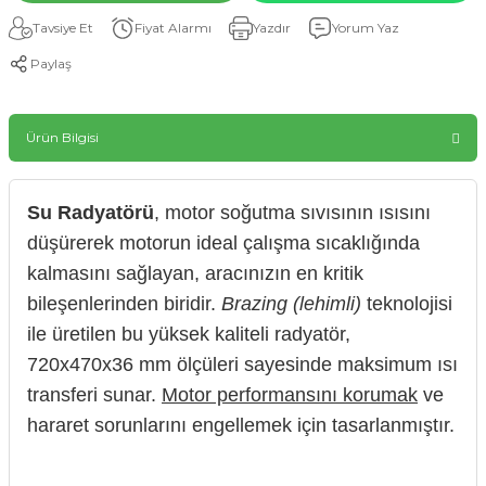
Tavsiye Et
Fiyat Alarmı
Yazdır
Yorum Yaz
Paylaş
Ürün Bilgisi
Su Radyatörü
, motor soğutma sıvısının ısısını
düşürerek motorun ideal çalışma sıcaklığında
kalmasını sağlayan, aracınızın en kritik
bileşenlerinden biridir.
Brazing (lehimli)
teknolojisi
ile üretilen bu yüksek kaliteli radyatör,
720x470x36 mm ölçüleri sayesinde maksimum ısı
transferi sunar.
Motor performansını korumak
ve
hararet sorunlarını engellemek için tasarlanmıştır.