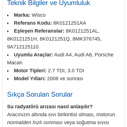
Teknik Bilgiler ve Uyumluluk
Marka:
Wisco
Referans Kodu:
8K0121251AA
Eşleşen Referanslar:
8K0121251AL,
8K0121251H, 8K0121251Q, 8MK376745,
9A712125110
Uyumlu Araçlar:
Audi A4, Audi A6, Porsche
Macan
Motor Tipleri:
2.7 TDI, 3.0 TDI
Model Yılları:
2008 ve sonrası
Sıkça Sorulan Sorular
Su radyatörü arızası nasıl anlaşılır?
Aracınızın altında sıvı birikintisi olması, motorun
normalden hızlı ısınması
veya soğutma sıvısı