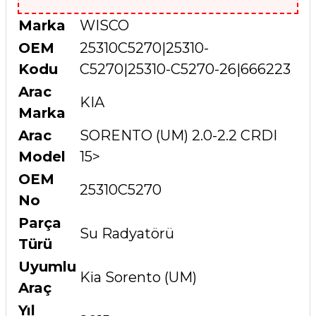
Marka
WISCO
OEM
25310C5270|25310-
Kodu
C5270|25310-C5270-26|666223
Arac
KIA
Marka
Arac
SORENTO (UM) 2.0-2.2 CRDI
Model
15>
OEM
25310C5270
No
Parça
Su Radyatörü
Türü
Uyumlu
Kia Sorento (UM)
Araç
Yıl