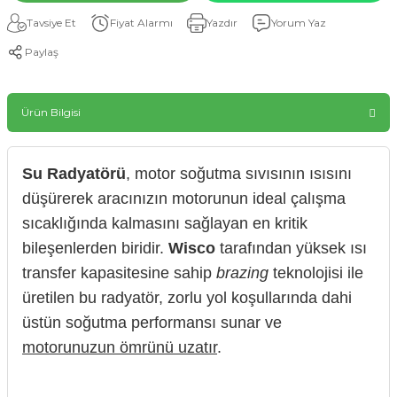
Tavsiye Et
Fiyat Alarmı
Yazdır
Yorum Yaz
Paylaş
Ürün Bilgisi
Su Radyatörü
, motor soğutma sıvısının ısısını
düşürerek aracınızın motorunun ideal çalışma
sıcaklığında kalmasını sağlayan en kritik
bileşenlerden biridir.
Wisco
tarafından yüksek ısı
transfer kapasitesine sahip
brazing
teknolojisi ile
üretilen bu radyatör, zorlu yol koşullarında dahi
üstün soğutma performansı sunar ve
motorunuzun ömrünü uzatır
.