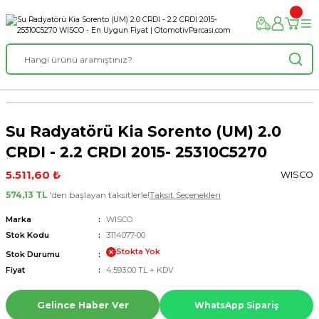
Su Radyatörü Kia Sorento (UM) 2.0
CRDI - 2.2 CRDI 2015- 25310C5270
5.511,60 ₺
WISCO
574,13 TL
'den başlayan taksitlerle!
Taksit Seçenekleri
Marka
WISCO
Stok Kodu
3114077-00
Stokta Yok
Stok Durumu
Fiyat
4.593,00 TL + KDV
Gelince Haber Ver
WhatsApp Sipariş