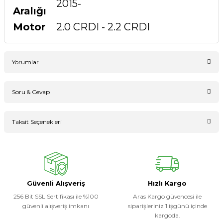
2015-
Aralığı
Motor
2.0 CRDI - 2.2 CRDI
Yorumlar
Soru & Cevap
Bu ürüne ilk yorumu siz yapın!
Taksit Seçenekleri
Ürün hakkında henüz soru sorulmamış.
Yorum Yaz
Soru Sor
Güvenli Alışveriş
Hızlı Kargo
256 Bit SSL Sertifikası ile %100
Aras Kargo güvencesi ile
güvenli alışveriş imkanı
siparişleriniz 1 işgünü içinde
kargoda.