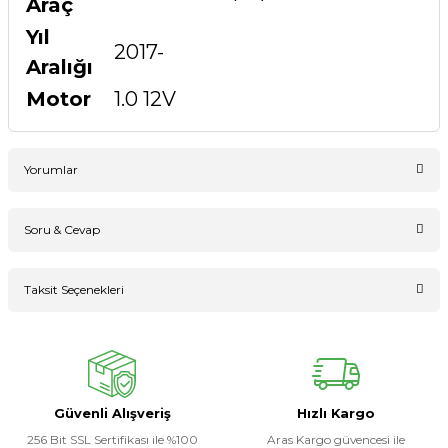
Araç
Yıl
2017-
Aralığı
Motor
1.0 12V
Yorumlar
Soru & Cevap
Bu ürüne ilk yorumu siz yapın!
Taksit Seçenekleri
Ürün hakkında henüz soru sorulmamış.
Yorum Yaz
Soru Sor
Güvenli Alışveriş
Hızlı Kargo
256 Bit SSL Sertifikası ile %100
Aras Kargo güvencesi ile