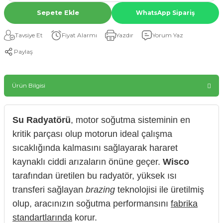
Sepete Ekle
WhatsApp Sipariş
Tavsiye Et
Fiyat Alarmı
Yazdır
Yorum Yaz
Paylaş
Ürün Bilgisi
Su Radyatörü
, motor soğutma sisteminin en
kritik parçası olup motorun ideal çalışma
sıcaklığında kalmasını sağlayarak hararet
kaynaklı ciddi arızaların önüne geçer.
Wisco
tarafından üretilen bu radyatör, yüksek ısı
transferi sağlayan
brazing
teknolojisi ile üretilmiş
olup, aracınızın soğutma performansını
fabrika
standartlarında
korur.