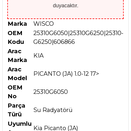
duyacaktır.
Marka
WISCO
OEM
25310G6050|25310G6250|25310-
Kodu
G6250|606866
Arac
KIA
Marka
Arac
PICANTO (JA) 1.0-12 17>
Model
OEM
25310G6050
No
Parça
Su Radyatörü
Türü
Uyumlu
Kia Picanto (JA)