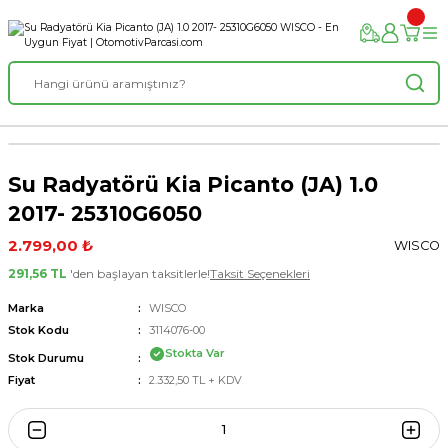
Su Radyatörü Kia Picanto (JA) 1.0
2017- 25310G6050
2.799,00 ₺
WISCO
291,56 TL
'den başlayan taksitlerle!
Taksit Seçenekleri
Marka
WISCO
Stok Kodu
3114076-00
Stokta Var
Stok Durumu
Fiyat
2.332,50 TL + KDV