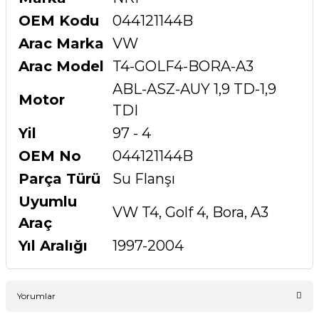
OEM Kodu
044121144B
Arac Marka
VW
Arac Model
T4-GOLF4-BORA-A3
ABL-ASZ-AUY 1,9 TD-1,9
Motor
TDI
Yil
97 - 4
OEM No
044121144B
Parça Türü
Su Flanşı
Uyumlu
VW T4, Golf 4, Bora, A3
Araç
Yıl Aralığı
1997-2004
Yorumlar