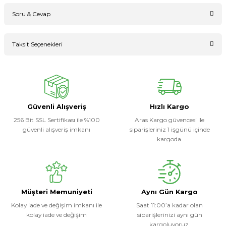
Soru & Cevap
Bu ürüne ilk yorumu siz yapın!
Taksit Seçenekleri
Ürün hakkında henüz soru sorulmamış.
Yorum Yaz
Soru Sor
Güvenli Alışveriş
Hızlı Kargo
256 Bit SSL Sertifikası ile %100
Aras Kargo güvencesi ile
güvenli alışveriş imkanı
siparişleriniz 1 işgünü içinde
kargoda.
Müşteri Memuniyeti
Aynı Gün Kargo
Kolay iade ve değişim imkanı ile
Saat 11:00’a kadar olan
kolay iade ve değişim
siparişlerinizi aynı gün
kargoluyoruz.