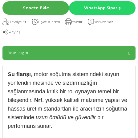
Sepete Ekle
WhatsApp Sipariş
Tavsiye Et
Fiyat Alarmı
Yazdır
Yorum Yaz
Paylaş
Ürün Bilgisi
Su flanşı
, motor soğutma sistemindeki suyun
yönlendirilmesinde ve sızdırmazlığın
sağlanmasında kritik bir rol oynayan temel bir
bileşendir.
Nrf
, yüksek kaliteli malzeme yapısı ve
hassas üretim standartları ile aracınızın soğutma
sisteminde
uzun ömürlü ve güvenilir
bir
performans sunar.