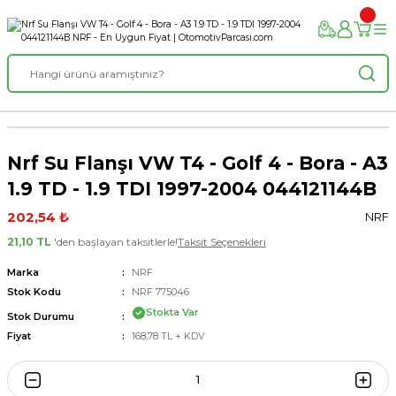
Nrf Su Flanşı VW T4 - Golf 4 - Bora - A3
1.9 TD - 1.9 TDI 1997-2004 044121144B
202,54 ₺
NRF
21,10 TL
'den başlayan taksitlerle!
Taksit Seçenekleri
Marka
NRF
Stok Kodu
NRF 775046
Stokta Var
Stok Durumu
Fiyat
168,78 TL + KDV