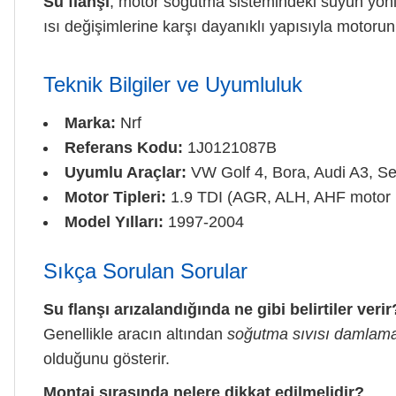
Su flanşı
, motor soğutma sistemindeki suyun yönle
ısı değişimlerine karşı dayanıklı yapısıyla moto
Teknik Bilgiler ve Uyumluluk
Marka:
Nrf
Referans Kodu:
1J0121087B
Uyumlu Araçlar:
VW Golf 4, Bora, Audi A3, Se
Motor Tipleri:
1.9 TDI (AGR, ALH, AHF motor k
Model Yılları:
1997-2004
Sıkça Sorulan Sorular
Su flanşı arızalandığında ne gibi belirtiler verir
Genellikle aracın altından
soğutma sıvısı damlam
olduğunu gösterir.
Montaj sırasında nelere dikkat edilmelidir?