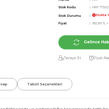
Stok Kodu
NRF 77502
Stokta 
Stok Durumu
Fiyat
182,85 TL 
Gelince Hab
Tavsiye Et
Fiyat Al
evap
Taksit Seçenekleri