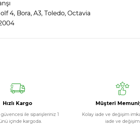
anşı
lf 4, Bora, A3, Toledo, Octavia
-2004
Ürün hakkında henüz soru sorulmamış.
Bu ürüne ilk yorumu siz yapın!
Yorum Yaz
Soru Sor
Hızlı Kargo
Müşteri Memuni
güvencesi ile siparişleriniz 1
Kolay iade ve değişim imkan
ünü içinde kargoda.
iade ve değişim