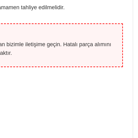
amamen tahliye edilmelidir.
 bizimle iletişime geçin. Hatalı parça alımını
ktır.