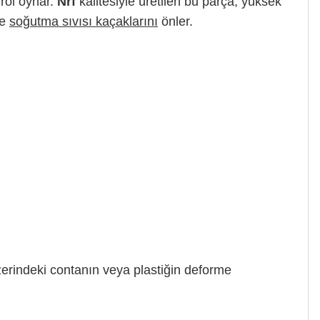
rol oynar.
Nrf
kalitesiyle üretilen bu parça, yüksek
ve
soğutma sıvısı kaçaklarını
önler.
erindeki contanın veya plastiğin deforme