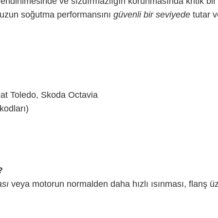
ndirilmesinde ve sızdırmazlığın korunmasında kritik bir 
runuzun soğutma performansını
güvenli bir seviyede
tutar 
at Toledo, Skoda Octavia
odları)
?
ası
veya motorun normalden daha hızlı ısınması, flanş üz