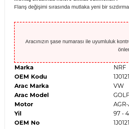
Flanş değişimi sırasında mutlaka yeni bir sızdırma
Aracınızın şase numarası ile uyumluluk kontro
önle
Marka
NRF
OEM Kodu
1J012
Arac Marka
VW
Arac Model
GOLF
Motor
AGR-
Yil
97 - 4
OEM No
1J012