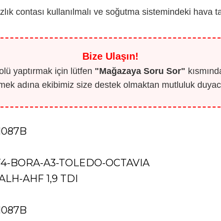
zlık contası kullanılmalı ve soğutma sistemindeki hava t
Bize Ulaşın!
lü yaptırmak için lütfen
"Mağazaya Soru Sor"
kısmından
mek adına ekibimiz size destek olmaktan mutluluk duyaca
1087B
4-BORA-A3-TOLEDO-OCTAVIA
ALH-AHF 1,9 TDI
1087B