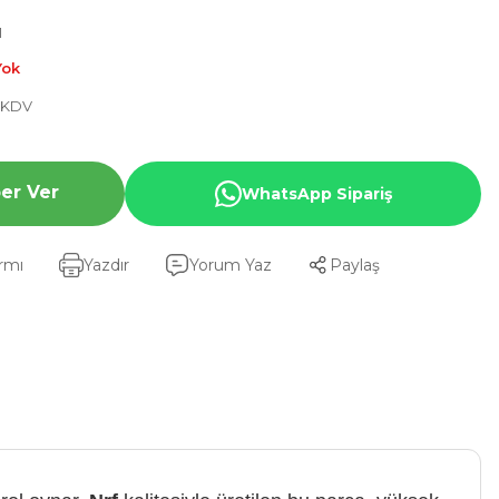
1
Yok
+ KDV
er Ver
WhatsApp Sipariş
armı
Yazdır
Yorum Yaz
Paylaş