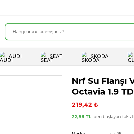
AUDI
SEAT
SKODA
Nrf Su Flanşı 
Octavia 1.9 T
219,42 ₺
22,86 TL
'den başlayan taksitl
Marka
NRF