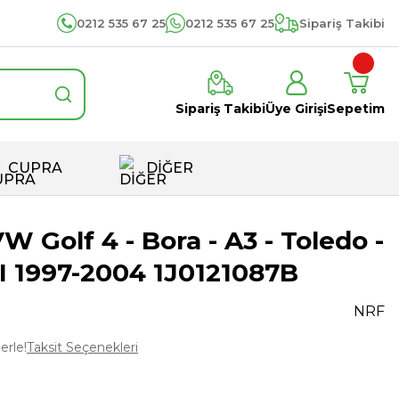
0212 535 67 25
0212 535 67 25
Sipariş Takibi
Sipariş Takibi
Üye Girişi
Sepetim
CUPRA
DİĞER
VW Golf 4 - Bora - A3 - Toledo -
DI 1997-2004 1J0121087B
NRF
erle!
Taksit Seçenekleri