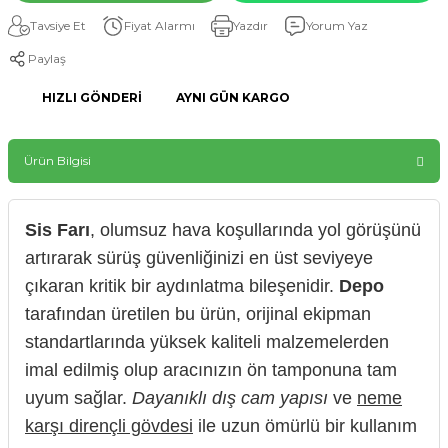
Tavsiye Et
Fiyat Alarmı
Yazdır
Yorum Yaz
Paylaş
HIZLI GÖNDERI
AYNI GÜN KARGO
Ürün Bilgisi
Sis Farı
, olumsuz hava koşullarında yol görüşünü
artırarak sürüş güvenliğinizi en üst seviyeye
çıkaran kritik bir aydınlatma bileşenidir.
Depo
tarafından üretilen bu ürün, orijinal ekipman
standartlarında yüksek kaliteli malzemelerden
imal edilmiş olup aracınızın ön tamponuna tam
uyum sağlar.
Dayanıklı dış cam yapısı
ve
neme
karşı dirençli gövdesi
ile uzun ömürlü bir kullanım