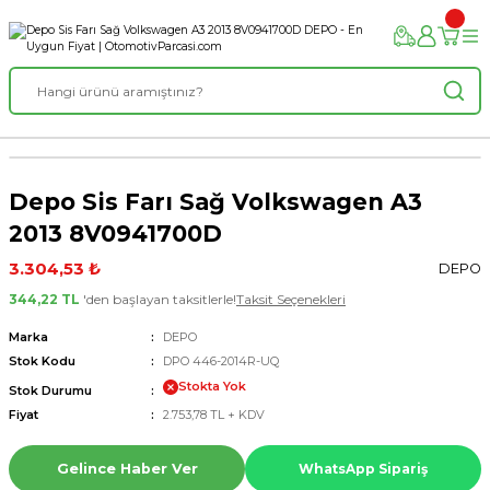
Depo Sis Farı Sağ Volkswagen A3
2013 8V0941700D
3.304,53 ₺
DEPO
344,22 TL
'den başlayan taksitlerle!
Taksit Seçenekleri
Marka
DEPO
Stok Kodu
DPO 446-2014R-UQ
Stokta Yok
Stok Durumu
Fiyat
2.753,78 TL + KDV
Gelince Haber Ver
WhatsApp Sipariş