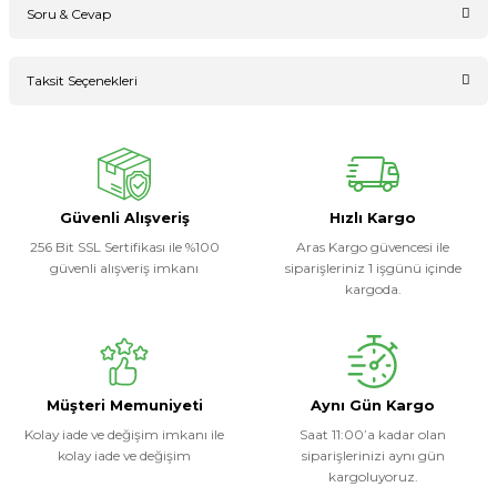
Soru & Cevap
Bu ürüne ilk yorumu siz yapın!
Taksit Seçenekleri
Ürün hakkında henüz soru sorulmamış.
Yorum Yaz
Soru Sor
Güvenli Alışveriş
Hızlı Kargo
256 Bit SSL Sertifikası ile %100
Aras Kargo güvencesi ile
güvenli alışveriş imkanı
siparişleriniz 1 işgünü içinde
kargoda.
Müşteri Memuniyeti
Aynı Gün Kargo
Kolay iade ve değişim imkanı ile
Saat 11:00’a kadar olan
kolay iade ve değişim
siparişlerinizi aynı gün
kargoluyoruz.