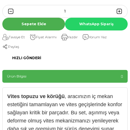
Sepete Ekle
WhatsApp Sipariş
Tavsiye Et
Fiyat Alarmı
Yazdır
Yorum Yaz
Paylaş
HIZLI GÖNDERI
Ürün Bilgisi
Vites topuzu ve körüğü
, aracınızın iç mekan
estetiğini tamamlayan ve vites geçişlerinde konfor
sağlayan kritik bir parçadır. Bu set, aşınmış veya
deforme olmuş vites mekanizmanızı yenileyerek
daha şık ve premium
bir sürüş deneyimi sunar.