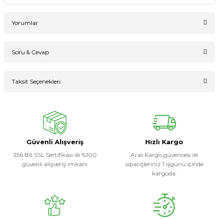
Yorumlar
Soru & Cevap
Bu ürüne ilk yorumu siz yapın!
Taksit Seçenekleri
Ürün hakkında henüz soru sorulmamış.
Yorum Yaz
Soru Sor
Güvenli Alışveriş
Hızlı Kargo
256 Bit SSL Sertifikası ile %100
Aras Kargo güvencesi ile
güvenli alışveriş imkanı
siparişleriniz 1 işgünü içinde
kargoda.