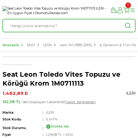
0
Anasayfa
SEAT
LEON
Leon 1M (1999–2005)
İç Donanım & Trim Parç
Seat Leon Toledo Vites Topuzu ve
Körüğü Krom 1M0711113
1.462,89 ₺
ILERI
152,38 TL
'den başlayan taksitlerle!
Taksit Seçenekleri
Marka
ILERI
Stok Kodu
İL14174
Stokta Var
Stok Durumu
Fiyat
1.219,08 TL + KDV