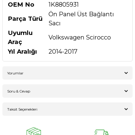
OEM No
1K8805931
Ön Panel Üst Bağlantı
Parça Türü
Sacı
Uyumlu
Volkswagen Scirocco
Araç
Yıl Aralığı
2014-2017
Yorumlar
Soru & Cevap
Bu ürüne ilk yorumu siz yapın!
Taksit Seçenekleri
Ürün hakkında henüz soru sorulmamış.
Yorum Yaz