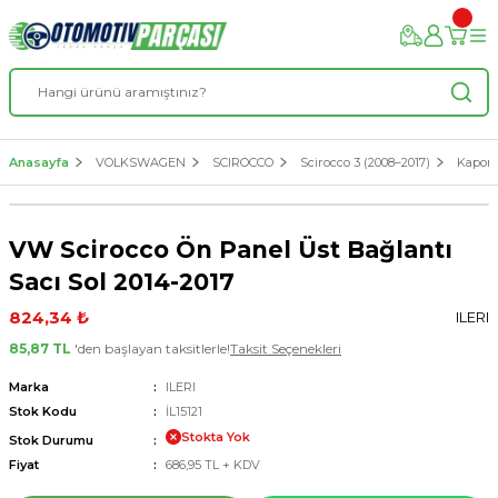
Anasayfa
VOLKSWAGEN
SCIROCCO
Scirocco 3 (2008–2017)
Kaport
VW Scirocco Ön Panel Üst Bağlantı
Sacı Sol 2014-2017
824,34 ₺
ILERI
85,87 TL
'den başlayan taksitlerle!
Taksit Seçenekleri
Marka
ILERI
Stok Kodu
İL15121
Stokta Yok
Stok Durumu
Fiyat
686,95 TL + KDV