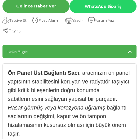
Gelince Haber Ver
WhatsApp Sipariş
Tavsiye Et
Fiyat Alarmı
Yazdır
Yorum Yaz
Paylaş
Ürün Bilgisi
Ön Panel Üst Bağlantı Sacı
, aracınızın ön panel
yapısının stabilitesini koruyan ve radyatör taşıyıcı
gibi kritik bileşenlerin doğru konumda
sabitlenmesini sağlayan yapısal bir parçadır.
Hasar görmüş veya korozyona uğramış
bağlantı
saclarının değişimi, kaput ve ön tampon
hizalamasının kusursuz olması için büyük önem
taşır.