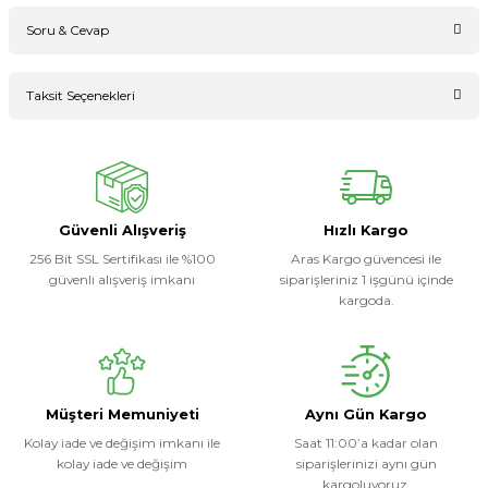
Soru & Cevap
Bu ürüne ilk yorumu siz yapın!
Taksit Seçenekleri
Ürün hakkında henüz soru sorulmamış.
Yorum Yaz
Soru Sor
Güvenli Alışveriş
Hızlı Kargo
256 Bit SSL Sertifikası ile %100
Aras Kargo güvencesi ile
güvenli alışveriş imkanı
siparişleriniz 1 işgünü içinde
kargoda.
Müşteri Memuniyeti
Aynı Gün Kargo
Kolay iade ve değişim imkanı ile
Saat 11:00’a kadar olan
kolay iade ve değişim
siparişlerinizi aynı gün
kargoluyoruz.