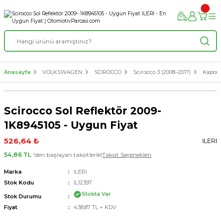
Anasayfa
VOLKSWAGEN
SCIROCCO
Scirocco 3 (2008–2017)
Kaport
Scirocco Sol Reflektör 2009-
1K8945105 - Uygun Fiyat
526,64 ₺
ILERI
54,86 TL
'den başlayan taksitlerle!
Taksit Seçenekleri
Marka
ILERI
Stok Kodu
İL12397
Stokta Var
Stok Durumu
Fiyat
438,87 TL + KDV