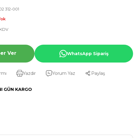
2 312-001
Yok
+ KDV
er Ver
WhatsApp Sipariş
armı
Yazdır
Yorum Yaz
Paylaş
NI GÜN KARGO