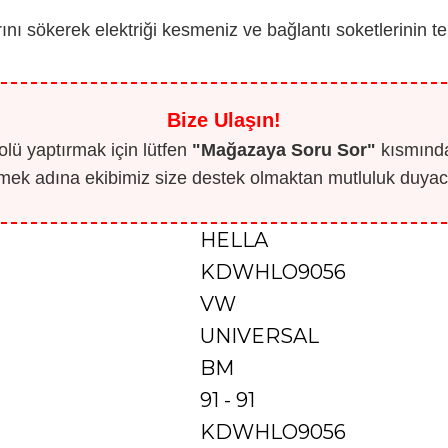
nı sökerek elektriği kesmeniz ve bağlantı soketlerinin t
Bize Ulaşın!
lü yaptırmak için lütfen
"Mağazaya Soru Sor"
kısmından
mek adına ekibimiz size destek olmaktan mutluluk duyaca
HELLA
KDWHLO9056
VW
UNIVERSAL
BM
91 - 91
KDWHLO9056