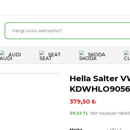
AUDI
SEAT
SKODA
Hella Salter V
KDWHLO905
379,50 ₺
39,53 TL
'den başlayan taksitl
Marka
HELLA