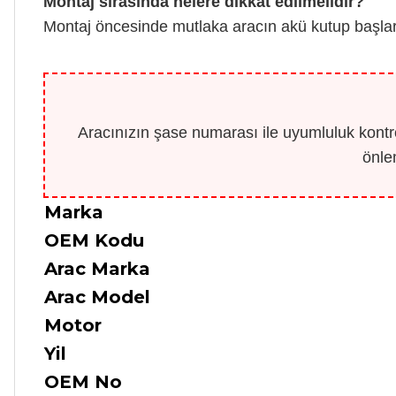
Montaj sırasında nelere dikkat edilmelidir?
Montaj öncesinde mutlaka aracın akü kutup başları
Aracınızın şase numarası ile uyumluluk kontro
önle
Marka
OEM Kodu
Arac Marka
Arac Model
Motor
Yil
OEM No