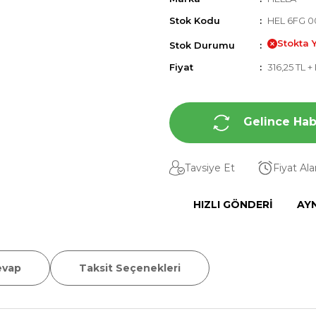
Stok Kodu
HEL 6FG 00
Stokta 
Stok Durumu
Fiyat
316,25 TL 
Gelince Hab
Tavsiye Et
Fiyat Al
HIZLI GÖNDERI
AY
evap
Taksit Seçenekleri