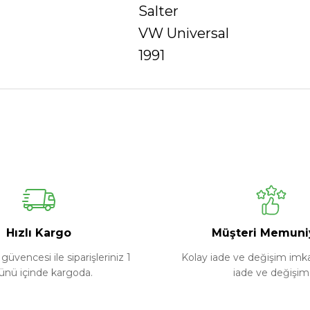
Salter
VW Universal
1991
Ürün hakkında henüz soru sorulmamış.
Bu ürüne ilk yorumu siz yapın!
Yorum Yaz
Soru Sor
Hızlı Kargo
Müşteri Memuni
güvencesi ile siparişleriniz 1
Kolay iade ve değişim imkan
ünü içinde kargoda.
iade ve değişim