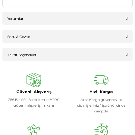
Yorumlar
Soru & Cevap
Bu ürüne ilk yorumu siz yapın!
Taksit Seçenekleri
Ürün hakkında henüz soru sorulmamış.
Yorum Yaz
Soru Sor
Güvenli Alışveriş
Hızlı Kargo
256 Bit SSL Sertifikası ile %100
Aras Kargo güvencesi ile
güvenli alışveriş imkanı
siparişleriniz 1 işgünü içinde
kargoda.