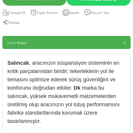
Tavsiye Et
Fiyat Alarmı
Yazdır
Yorum Yaz
Paylaş
Ürün Bilgisi
Salıncak
, aracınızın süspansiyon sisteminin en
kritik parçalarından biridir; tekerleklerin yol ile
temasını optimize ederek sürüş güvenliğini ve
konforunu doğrudan etkiler.
Dk
marka bu
salıncak, yüksek mukavemetli malzemelerden
üretilmiş olup aracınızın yol tutuş performansını
fabrika standartlarında
korumak üzere
tasarlanmıştır.