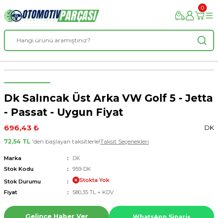
0
Dk Salıncak Üst Arka VW Golf 5 - Jetta
- Passat - Uygun Fiyat
696,43 ₺
DK
72,54 TL
'den başlayan taksitlerle!
Taksit Seçenekleri
Marka
DK
Stok Kodu
959-DK
Stokta Yok
Stok Durumu
Fiyat
580,35 TL + KDV
Gelince Haber Ver
WhatsApp Sipariş