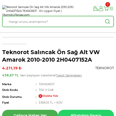
0
Teknorot Salıncak Ön Sağ Alt VW
Amarok 2010-2010 2H0407152A
4.211,19 ₺
TEKNOROT
438,67 TL
'den başlayan taksitlerle!
Taksit Seçenekleri
Marka
TEKNOROT
Stok Kodu
TEK V-248
Stokta Yok
Stok Durumu
Fiyat
3.509,33 TL + KDV
Gelince Haber Ver
WhatsApp Sipariş