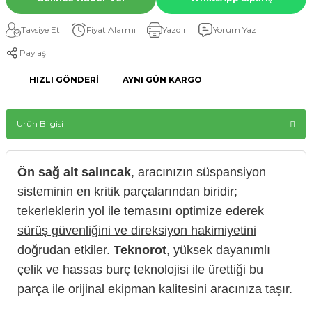
Tavsiye Et
Fiyat Alarmı
Yazdır
Yorum Yaz
Paylaş
HIZLI GÖNDERI
AYNI GÜN KARGO
Ürün Bilgisi
Ön sağ alt salıncak
, aracınızın süspansiyon
sisteminin en kritik parçalarından biridir;
tekerleklerin yol ile temasını optimize ederek
sürüş güvenliğini ve direksiyon hakimiyetini
doğrudan etkiler.
Teknorot
, yüksek dayanımlı
çelik ve hassas burç teknolojisi ile ürettiği bu
parça ile orijinal ekipman kalitesini aracınıza taşır.