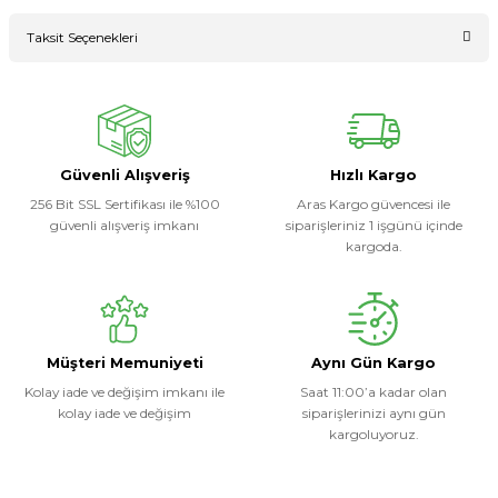
Bu ürüne ilk yorumu siz yapın!
Taksit Seçenekleri
Ürün hakkında henüz soru sorulmamış.
Yorum Yaz
Soru Sor
Güvenli Alışveriş
Hızlı Kargo
256 Bit SSL Sertifikası ile %100
Aras Kargo güvencesi ile
güvenli alışveriş imkanı
siparişleriniz 1 işgünü içinde
kargoda.
Müşteri Memuniyeti
Aynı Gün Kargo
Kolay iade ve değişim imkanı ile
Saat 11:00’a kadar olan
kolay iade ve değişim
siparişlerinizi aynı gün
kargoluyoruz.