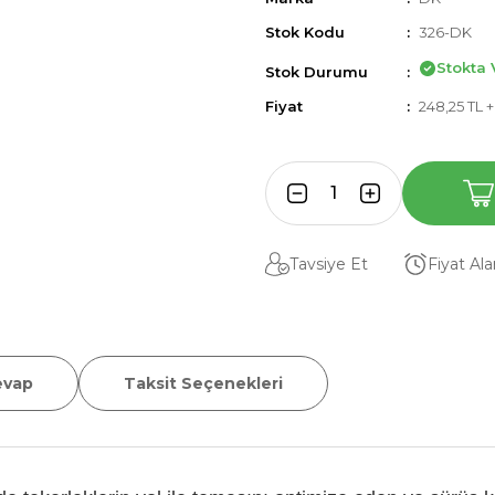
Stok Kodu
326-DK
Stokta 
Stok Durumu
Fiyat
248,25 TL 
Tavsiye Et
Fiyat Al
evap
Taksit Seçenekleri