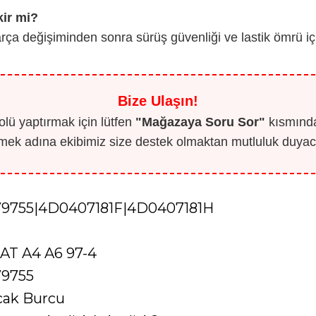
kir mi?
ça değişiminden sonra sürüş güvenliği ve lastik ömrü için
Bize Ulaşın!
lü yaptırmak için lütfen
"Mağazaya Soru Sor"
kısmından
mek adına ekibimiz size destek olmaktan mutluluk duyaca
79755|4D0407181F|4D0407181H
AT A4 A6 97-4
79755
cak Burcu