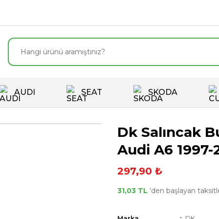
AUDI
SEAT
SKODA
Dk Salıncak B
Audi A6 1997-
297,90 ₺
31,03 TL
'den başlayan taksitle
Marka
DK