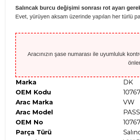
Salıncak burcu değişimi sonrası rot ayarı gere
Evet, yürüyen aksam üzerinde yapılan her türlü par
Aracınızın şase numarası ile uyumluluk kontro
önle
Marka
DK
OEM Kodu
1076
Arac Marka
VW
Arac Model
PASS
OEM No
1076
Parça Türü
Salın