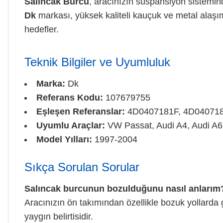
Salıncak Burcu
, aracınızın süspansiyon sistemind
Dk
markası, yüksek kaliteli kauçuk ve metal alaşıml
hedefler.
Teknik Bilgiler ve Uyumluluk
Marka:
Dk
Referans Kodu:
107679755
Eşleşen Referanslar:
4D0407181F, 4D04071
Uyumlu Araçlar:
VW Passat, Audi A4, Audi A6
Model Yılları:
1997-2004
Sıkça Sorulan Sorular
Salıncak burcunun bozulduğunu nasıl anlarım
Aracınızın ön takımından özellikle bozuk yollarda
yaygın belirtisidir.