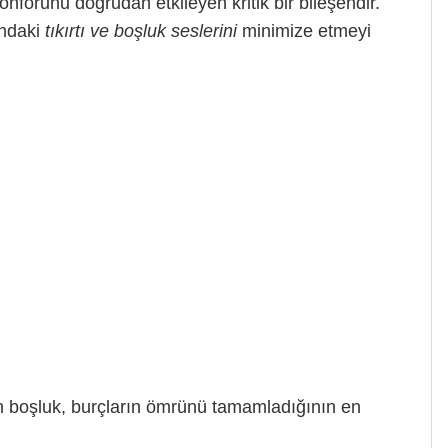
nforunu doğrudan etkileyen kritik bir bileşendir.
ındaki
tıkırtı ve boşluk seslerini
minimize etmeyi
n boşluk, burçların ömrünü tamamladığının en