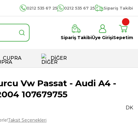
0212 535 67 25
0212 535 67 25
Sipariş Takibi
Sipariş Takibi
Üye Girişi
Sepetim
CUPRA
DİĞER
urcu Vw Passat - Audi A4 -
2004 107679755
DK
rle!
Taksit Seçenekleri