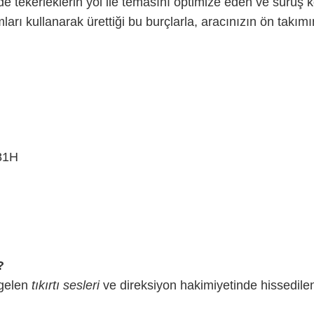
e tekerleklerin yol ile temasını optimize eden ve sürüş ko
arı kullanarak ürettiği bu burçlarla, aracınızın ön takım
81H
?
 gelen
tıkırtı sesleri
ve direksiyon hakimiyetinde hissedile