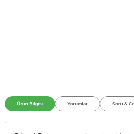
Ürün Bilgisi
Yorumlar
Soru & C