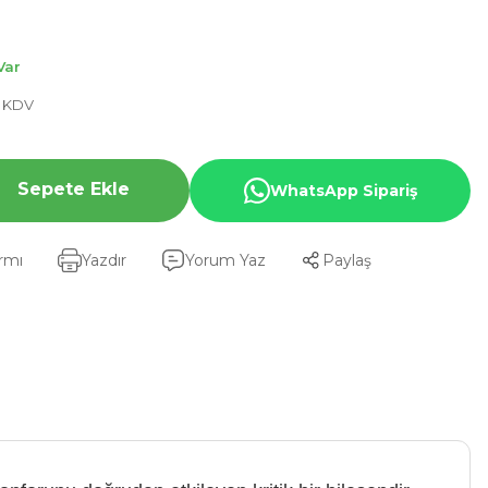
Var
+ KDV
Sepete Ekle
WhatsApp Sipariş
armı
Yazdır
Yorum Yaz
Paylaş