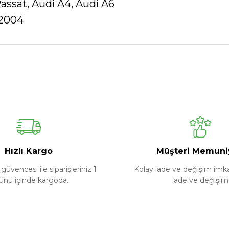
ssat, Audi A4, Audi A6
-2004
Ürün hakkında henüz soru sorulmamış.
Bu ürüne ilk yorumu siz yapın!
Yorum Yaz
Soru Sor
Hızlı Kargo
Müşteri Memuni
güvencesi ile siparişleriniz 1
Kolay iade ve değişim imkan
ünü içinde kargoda.
iade ve değişim