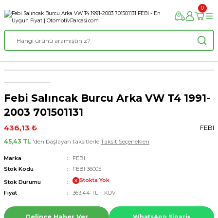
0
Febi Salıncak Burcu Arka VW T4 1991-
2003 701501131
436,13 ₺
FEBI
45,43 TL
'den başlayan taksitlerle!
Taksit Seçenekleri
Marka
FEBI
Stok Kodu
FEBI 36005
Stokta Yok
Stok Durumu
Fiyat
363,44 TL + KDV
Gelince Haber Ver
WhatsApp Sipariş