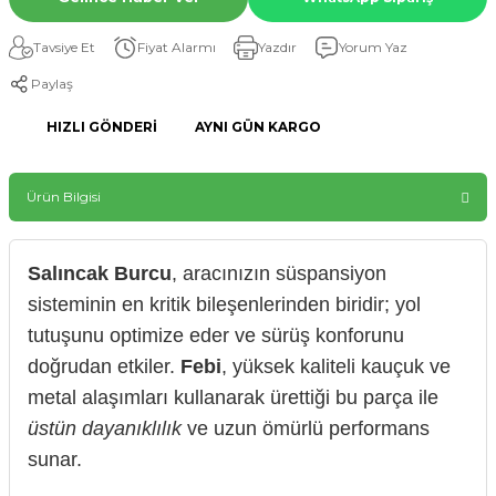
Tavsiye Et
Fiyat Alarmı
Yazdır
Yorum Yaz
Paylaş
HIZLI GÖNDERI
AYNI GÜN KARGO
Ürün Bilgisi
Salıncak Burcu
, aracınızın süspansiyon
sisteminin en kritik bileşenlerinden biridir; yol
tutuşunu optimize eder ve sürüş konforunu
doğrudan etkiler.
Febi
, yüksek kaliteli kauçuk ve
metal alaşımları kullanarak ürettiği bu parça ile
üstün dayanıklılık
ve uzun ömürlü performans
sunar.