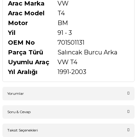
Arac Marka
VW
Arac Model
T4
Motor
BM
Yil
91 - 3
OEM No
701501131
Parça Türü
Salıncak Burcu Arka
Uyumlu Araç
VW T4
Yıl Aralığı
1991-2003
Yorumlar
Soru & Cevap
Bu ürüne ilk yorumu siz yapın!
Taksit Seçenekleri