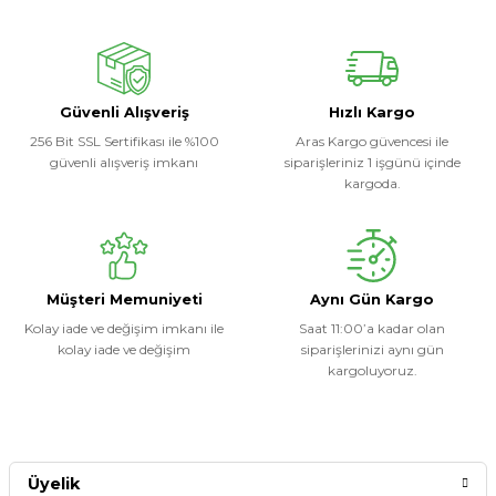
Ürün hakkında henüz soru sorulmamış.
Yorum Yaz
Soru Sor
Güvenli Alışveriş
Hızlı Kargo
256 Bit SSL Sertifikası ile %100
Aras Kargo güvencesi ile
güvenli alışveriş imkanı
siparişleriniz 1 işgünü içinde
kargoda.
Müşteri Memuniyeti
Aynı Gün Kargo
Kolay iade ve değişim imkanı ile
Saat 11:00’a kadar olan
kolay iade ve değişim
siparişlerinizi aynı gün
kargoluyoruz.
Üyelik