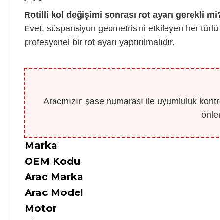
Rotilli kol değişimi sonrası rot ayarı gerekli mi
Evet, süspansiyon geometrisini etkileyen her türlü
profesyonel bir rot ayarı yaptırılmalıdır.
Aracınızın şase numarası ile uyumluluk kontro
önle
Marka
OEM Kodu
Arac Marka
Arac Model
Motor