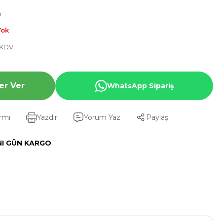
9
Yok
+ KDV
er Ver
WhatsApp Sipariş
armı
Yazdır
Yorum Yaz
Paylaş
NI GÜN KARGO