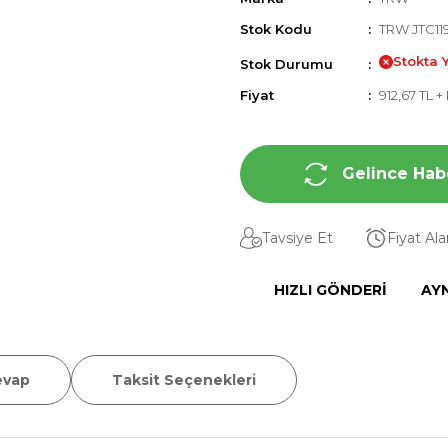
Stok Kodu
TRW JTC11
Stokta 
Stok Durumu
Fiyat
912,67 TL 
Gelince Hab
Tavsiye Et
Fiyat Al
HIZLI GÖNDERI
AY
evap
Taksit Seçenekleri