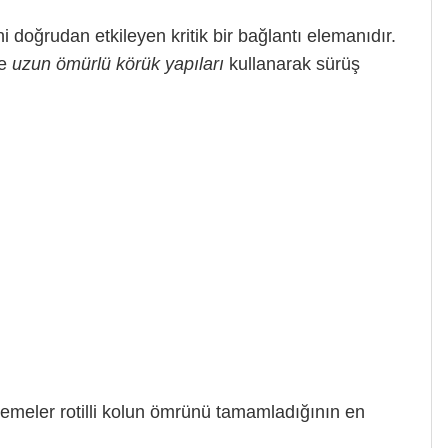
i doğrudan etkileyen kritik bir bağlantı elemanıdır.
e
uzun ömürlü körük yapıları
kullanarak sürüş
tremeler rotilli kolun ömrünü tamamladığının en