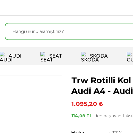
AUDI
SEAT
SKODA
Trw Rotilli Ko
Audi A4 - Aud
1.095,20 ₺
114,08 TL
'den başlayan taksit
Marka
TRW