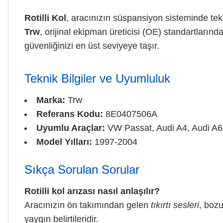
Rotilli Kol
, aracınızın süspansiyon sisteminde teker
Trw
, orijinal ekipman üreticisi (OE) standartlarınd
güvenliğinizi en üst seviyeye taşır.
Teknik Bilgiler ve Uyumluluk
Marka:
Trw
Referans Kodu:
8E0407506A
Uyumlu Araçlar:
VW Passat, Audi A4, Audi A6
Model Yılları:
1997-2004
Sıkça Sorulan Sorular
Rotilli kol arızası nasıl anlaşılır?
Aracınızın ön takımından gelen
tıkırtı sesleri
, bozu
yaygın belirtileridir.