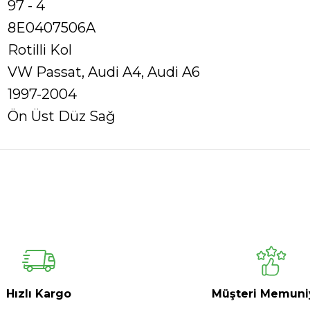
97 - 4
8E0407506A
Rotilli Kol
VW Passat, Audi A4, Audi A6
1997-2004
Ön Üst Düz Sağ
Ürün hakkında henüz soru sorulmamış.
Bu ürüne ilk yorumu siz yapın!
Yorum Yaz
Soru Sor
Hızlı Kargo
Müşteri Memuni