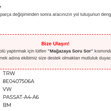
?
 parça değişiminden sonra aracınızın yol tutuşunun denge
Bize Ulaşın!
lü yaptırmak için lütfen
"Mağazaya Soru Sor"
kısmından
mek adına ekibimiz size destek olmaktan mutluluk duyaca
TRW
8E0407506A
VW
PASSAT-A4-A6
BM