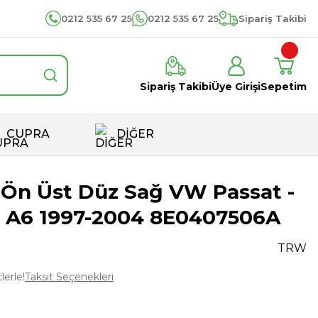
0212 535 67 25
0212 535 67 25
Sipariş Takibi
Sipariş Takibi
Üye Girişi
Sepetim
CUPRA
DİĞER
l Ön Üst Düz Sağ VW Passat -
i A6 1997-2004 8E0407506A
TRW
lerle!
Taksit Seçenekleri