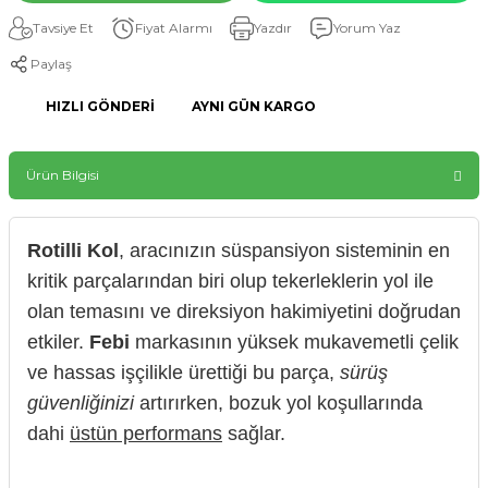
Tavsiye Et
Fiyat Alarmı
Yazdır
Yorum Yaz
Paylaş
HIZLI GÖNDERI
AYNI GÜN KARGO
Ürün Bilgisi
Rotilli Kol
, aracınızın süspansiyon sisteminin en
kritik parçalarından biri olup tekerleklerin yol ile
olan temasını ve direksiyon hakimiyetini doğrudan
etkiler.
Febi
markasının yüksek mukavemetli çelik
ve hassas işçilikle ürettiği bu parça,
sürüş
güvenliğinizi
artırırken, bozuk yol koşullarında
dahi
üstün performans
sağlar.