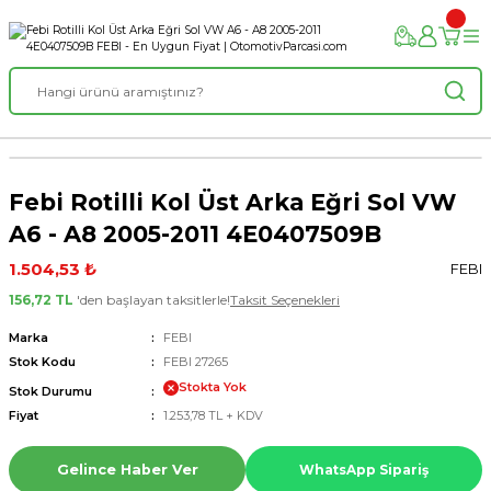
Febi Rotilli Kol Üst Arka Eğri Sol VW
A6 - A8 2005-2011 4E0407509B
1.504,53 ₺
FEBI
156,72 TL
'den başlayan taksitlerle!
Taksit Seçenekleri
Marka
FEBI
Stok Kodu
FEBI 27265
Stokta Yok
Stok Durumu
Fiyat
1.253,78 TL + KDV
Gelince Haber Ver
WhatsApp Sipariş