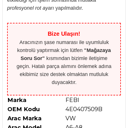
profesyonel rot ayarı
yapılmalıdır.
Bize Ulaşın!
Aracınızın şase numarası ile uyumluluk
kontrolü yaptırmak için lütfen
"Mağazaya
Soru Sor"
kısmından bizimle iletişime
geçin. Hatalı parça alımını önlemek adına
ekibimiz size destek olmaktan mutluluk
duyacaktır.
Marka
FEBI
OEM Kodu
4E0407509B
Arac Marka
VW
Arac Model
A6-A8