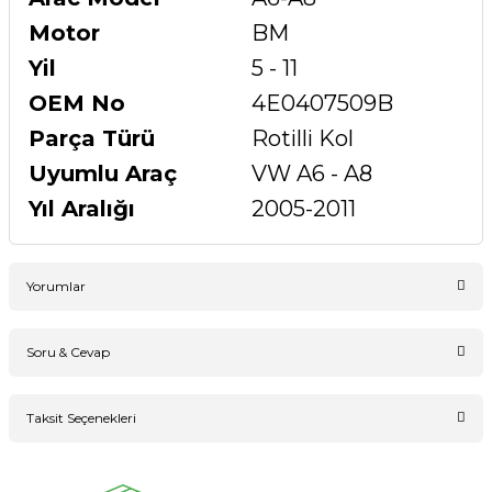
Motor
BM
Yil
5 - 11
OEM No
4E0407509B
Parça Türü
Rotilli Kol
Uyumlu Araç
VW A6 - A8
Yıl Aralığı
2005-2011
Yorumlar
Soru & Cevap
Bu ürüne ilk yorumu siz yapın!
Taksit Seçenekleri
Ürün hakkında henüz soru sorulmamış.
Yorum Yaz