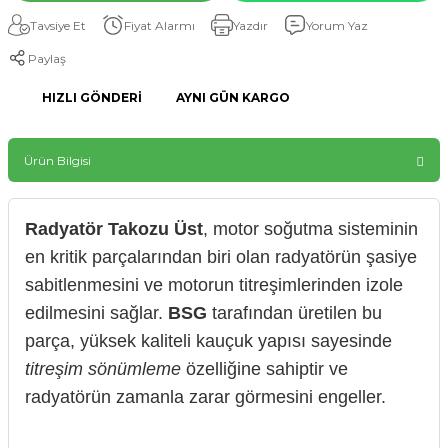
Tavsiye Et
Fiyat Alarmı
Yazdır
Yorum Yaz
Paylaş
HIZLI GÖNDERI
AYNI GÜN KARGO
Ürün Bilgisi
Radyatör Takozu Üst
, motor soğutma sisteminin
en kritik parçalarından biri olan radyatörün şasiye
sabitlenmesini ve motorun titreşimlerinden izole
edilmesini sağlar.
BSG
tarafından üretilen bu
parça, yüksek kaliteli kauçuk yapısı sayesinde
titreşim sönümleme
özelliğine sahiptir ve
radyatörün zamanla zarar görmesini engeller.