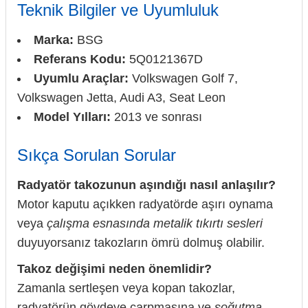
Teknik Bilgiler ve Uyumluluk
Marka:
BSG
Referans Kodu:
5Q0121367D
Uyumlu Araçlar:
Volkswagen Golf 7,
Volkswagen Jetta, Audi A3, Seat Leon
Model Yılları:
2013 ve sonrası
Sıkça Sorulan Sorular
Radyatör takozunun aşındığı nasıl anlaşılır?
Motor kaputu açıkken radyatörde aşırı oynama
veya
çalışma esnasında metalik tıkırtı sesleri
duyuyorsanız takozların ömrü dolmuş olabilir.
Takoz değişimi neden önemlidir?
Zamanla sertleşen veya kopan takozlar,
radyatörün gövdeye çarpmasına ve
soğutma