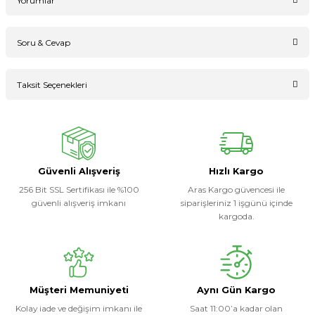
Yorumlar
Soru & Cevap
Bu ürüne ilk yorumu siz yapın!
Taksit Seçenekleri
Ürün hakkında henüz soru sorulmamış.
Yorum Yaz
Soru Sor
Güvenli Alışveriş
Hızlı Kargo
256 Bit SSL Sertifikası ile %100
Aras Kargo güvencesi ile
güvenli alışveriş imkanı
siparişleriniz 1 işgünü içinde
kargoda.
Müşteri Memuniyeti
Aynı Gün Kargo
Kolay iade ve değişim imkanı ile
Saat 11:00’a kadar olan