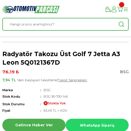
Radyatör Takozu Üst Golf 7 Jetta A3
Leon 5Q0121367D
76,19 ₺
BSG
7,94 TL
'den başlayan taksitlerle!
Taksit Seçenekleri
Marka
BSG
Stok Kodu
BSG 90-700-146
Stokta Yok
Stok Durumu
Fiyat
63,49 TL + KDV
Gelince Haber Ver
WhatsApp Sipariş