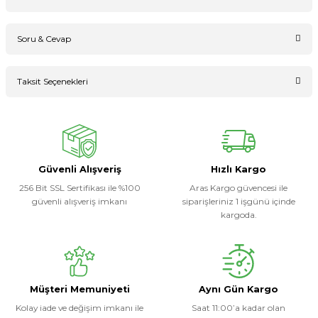
Soru & Cevap
Bu ürüne ilk yorumu siz yapın!
Taksit Seçenekleri
Ürün hakkında henüz soru sorulmamış.
Yorum Yaz
Soru Sor
Güvenli Alışveriş
Hızlı Kargo
256 Bit SSL Sertifikası ile %100
Aras Kargo güvencesi ile
güvenli alışveriş imkanı
siparişleriniz 1 işgünü içinde
kargoda.
Müşteri Memuniyeti
Aynı Gün Kargo
Kolay iade ve değişim imkanı ile
Saat 11:00’a kadar olan