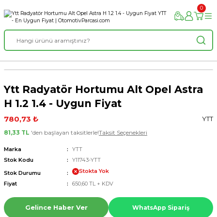
0
Ytt Radyatör Hortumu Alt Opel Astra
H 1.2 1.4 - Uygun Fiyat
780,73 ₺
YTT
81,33 TL
'den başlayan taksitlerle!
Taksit Seçenekleri
Marka
YTT
Stok Kodu
Y11743-YTT
Stokta Yok
Stok Durumu
Fiyat
650,60 TL + KDV
Gelince Haber Ver
WhatsApp Sipariş