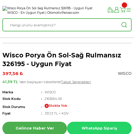
Wisco Porya Ön Sol-Sağ Rulmansız
326195 - Uygun Fiyat
397,36 ₺
WISCO
41,39 TL
'den başlayan taksitlerle!
Taksit Seçenekleri
Marka
WISCO
Stok Kodu
2163004-00
Stokta Yok
Stok Durumu
Fiyat
331,13 TL + KDV
Gelince Haber Ver
WhatsApp Sipariş