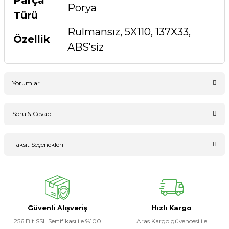
Porya
Türü
Rulmansız, 5X110, 137X33,
Özellik
ABS'siz
Yorumlar
Soru & Cevap
Bu ürüne ilk yorumu siz yapın!
Taksit Seçenekleri
Ürün hakkında henüz soru sorulmamış.
Yorum Yaz
Soru Sor
Güvenli Alışveriş
Hızlı Kargo
256 Bit SSL Sertifikası ile %100
Aras Kargo güvencesi ile