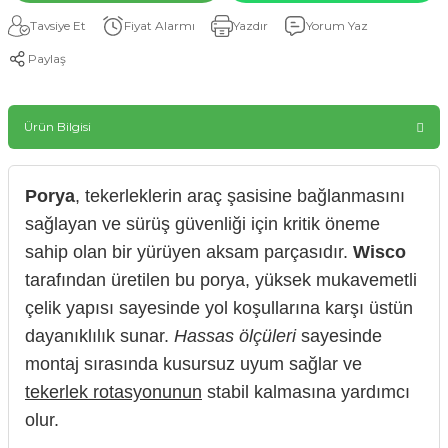
Tavsiye Et
Fiyat Alarmı
Yazdır
Yorum Yaz
Paylaş
Ürün Bilgisi
Porya
, tekerleklerin araç şasisine bağlanmasını
sağlayan ve sürüş güvenliği için kritik öneme
sahip olan bir yürüyen aksam parçasıdır.
Wisco
tarafından üretilen bu porya, yüksek mukavemetli
çelik yapısı sayesinde yol koşullarına karşı üstün
dayanıklılık sunar.
Hassas ölçüleri
sayesinde
montaj sırasında kusursuz uyum sağlar ve
tekerlek rotasyonunun
stabil kalmasına yardımcı
olur.