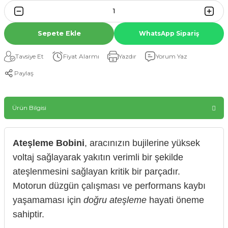
Sepete Ekle
WhatsApp Sipariş
Tavsiye Et
Fiyat Alarmı
Yazdır
Yorum Yaz
Paylaş
Ürün Bilgisi
Ateşleme Bobini
, aracınızın bujilerine yüksek
voltaj sağlayarak yakıtın verimli bir şekilde
ateşlenmesini sağlayan kritik bir parçadır.
Motorun düzgün çalışması ve performans kaybı
yaşamaması için
doğru ateşleme
hayati öneme
sahiptir.