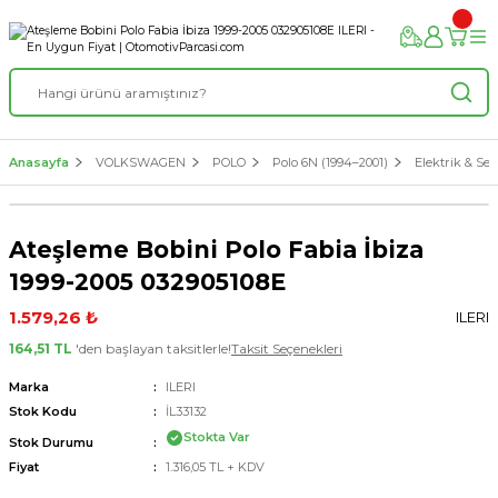
Anasayfa
VOLKSWAGEN
POLO
Polo 6N (1994–2001)
Elektrik & Sen
Ateşleme Bobini Polo Fabia İbiza
1999-2005 032905108E
1.579,26 ₺
ILERI
164,51 TL
'den başlayan taksitlerle!
Taksit Seçenekleri
Marka
ILERI
Stok Kodu
İL33132
Stokta Var
Stok Durumu
Fiyat
1.316,05 TL + KDV