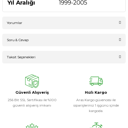
Yıl Aralığı
1999-2005
Yorumlar
Soru & Cevap
Bu ürüne ilk yorumu siz yapın!
Taksit Seçenekleri
Ürün hakkında henüz soru sorulmamış.
Yorum Yaz
Soru Sor
Güvenli Alışveriş
Hızlı Kargo
256 Bit SSL Sertifikası ile %100
Aras Kargo güvencesi ile
güvenli alışveriş imkanı
siparişleriniz 1 işgünü içinde
kargoda.