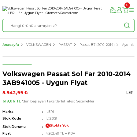
0
Anasayfa
VOLKSWAGEN
PASSAT
Passat B7 (2010–2014)
Aydınlat
Volkswagen Passat Sol Far 2010-2014
3AB941005 - Uygun Fiyat
5.942,99 ₺
ILERI
619,06 TL
'den başlayan taksitlerle!
Taksit Seçenekleri
Marka
ILERI
Stok Kodu
İL12309
Stokta Yok
Stok Durumu
Fiyat
4.952,49 TL + KDV