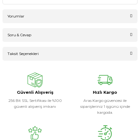
Yorumlar
Soru & Cevap
Bu ürüne ilk yorumu siz yapın!
Taksit Seçenekleri
Ürün hakkında henüz soru sorulmamış.
Yorum Yaz
Soru Sor
Güvenli Alışveriş
Hızlı Kargo
256 Bit SSL Sertifikası ile %100
Aras Kargo güvencesi ile
güvenli alışveriş imkanı
siparişleriniz 1 işgünü içinde
kargoda.